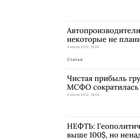
Автопроизводители 
некоторые не план
3 июля 2012, 14:55
Статья
Чистая прибыль гру
МСФО сократилась в
3 июля 2012, 14:54
НЕФТЬ: Геополитич
выше 100$, но нена