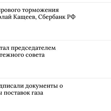
ирового торможения
олай Кащеев, Сбербанк РФ
стал председателем
тежного совета
одписали документы о
 поставок газа