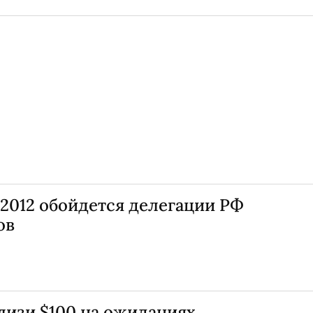
2012 обойдется делегации РФ
ов
лизи $100 на ожиданиях