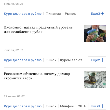
8 июля, 05:05
Курс доллара к рублю
Финансы
Рынок
Еще
3
Минфин
Курсы валют
Мнения аналитиков
Экономист назвал предельный уровень
для ослабления рубля
7 июля, 02:02
Курс доллара к рублю
Рынок
Курсы валют
Еще
2
рубль
российский рубль
Россиянам объяснили, почему доллар
стремится вверх
27 июня, 02:02
Курс доллара к рублю
Рынок
Минфин
США
Еще
1