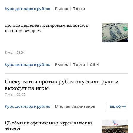
Курс доллара к рублю
Рынок
Торги
Доллар дешевеет к мировым валютам в
пятницу вечером
8 мая, 21:04
Курс доллара к рублю
Рынок
Торги
США
Спекулянты против рубля опустили руки и
выходят из игры
7 мая, 05:05
Курс доллара к рублю
Мнения аналитиков
Еще
6
Рынок
Финансы
Минфин
Совкомбанк
ЦБ объявил официальные курсы валют на
Банк России
курсы валют
четверг