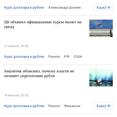
Курс доллара к рублю
Александр Шохин
Еще
2
Минфин
РСПП
ЦБ объявил официальные курсы валют на
среду
21 апреля, 18:28
Курс доллара к рублю
Рынок
РФ
США
Аналитик объяснил, почему власти не
мешают укреплению рубля
18 апреля, 02:02
Курс доллара к рублю
Рынок
Финансы
Еще
2
Минфин
ЕС