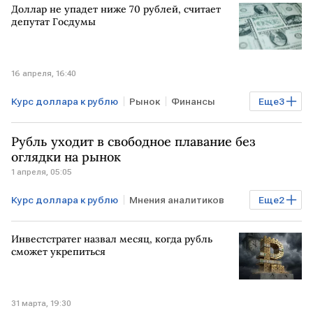
Доллар не упадет ниже 70 рублей, считает
депутат Госдумы
16 апреля, 16:40
Курс доллара к рублю
Рынок
Финансы
Еще
3
БЛИЖНИЙ ВОСТОК
Анатолий Аксаков
Рубль уходит в свободное плавание без
Госдума
оглядки на рынок
1 апреля, 05:05
Курс доллара к рублю
Мнения аналитиков
Еще
2
Рынок
Курсы валют
Инвестстратег назвал месяц, когда рубль
сможет укрепиться
31 марта, 19:30