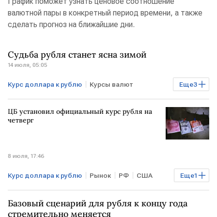
График поможет узнать ценовое соотношение
валютной пары в конкретный период времени, а также
сделать прогноз на ближайшие дни.
Судьба рубля станет ясна зимой
14 июля, 05:05
Курс доллара к рублю
Курсы валют
Еще
3
Финансы
Рынок
рубль
Доллар США
ЦБ установил официальный курс рубля на
четверг
8 июля, 17:46
Курс доллара к рублю
Рынок
РФ
США
Еще
1
Курсы валют
Базовый сценарий для рубля к концу года
стремительно меняется