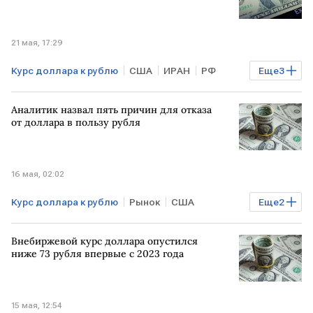
21 мая, 17:29
Курс доллара к рублю
США
ИРАН
РФ
Еще
3
Анатолий Аксаков
Дональд Трамп
Аналитик назвал пять причин для отказа
Госдума
от доллара в пользу рубля
16 мая, 02:02
Курс доллара к рублю
Рынок
США
Еще
2
Финансы
Минфин
Курсы валют
Внебиржевой курс доллара опустился
ниже 73 рубля впервые с 2023 года
15 мая, 12:54