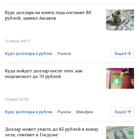
Курсы валют
Курс доллара на конец года составит 80
рублей, заявил Аксаков
13 июня, 08:17
Курс доллара к рублю
Рынок
Еще
3
БЛИЖНИЙ ВОСТОК
Анатолий Аксаков
Куда пойдет доллар после того, как
Госдума
подешевеет до 70 рублей
23 мая, 02:02
Курс доллара к рублю
Рынок
Минфин
Еще
2
Ормузский пролив
Курсы валют
Доллар может упасть до 65 рублей к концу
лета, считают в Госдуме