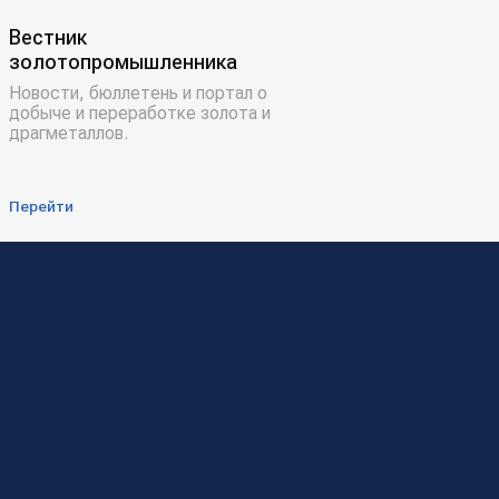
Вестник
золотопромышленника
Новости, бюллетень и портал о
добыче и переработке золота и
драгметаллов.
Перейти