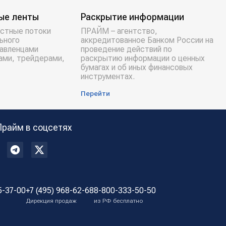
ые ленты
Раскрытие информации
стные потоки
ПРАЙМ – агентство,
ьного
аккредитованное Банком России на
равленцами
проведение действий по
ами, трейдерами,
раскрытию информации о ценных
бумагах и об иных финансовых
инструментах.
Перейти
Прайм в соцсетях
5-37-00
+7 (495) 968-62-68
8-800-333-50-50
Дирекция продаж
из РФ бесплатно