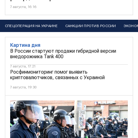
7 августа, 16:16
СПЕЦОПЕРАЦИЯ НА УКРАИНЕ
САНКЦИИ ПРОТИВ РОССИИ
ЭКОНО
Картина дня
В России стартуют продажи гибридной версии
внедорожника Tank 400
7 августа, 17:21
Росфинмониторинг помог выявить
криптовалютчиков, связанных с Украиной
7 августа, 19:30