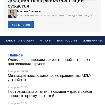
Доходность на рынке облигаций
сужается
Максим Плешков
Главный аналитик по облигациям "Солид Инвестиции"
Все мнения
СТАВКИ ПО ВКЛАДАМ
НАЛОГИ
БАНК РОССИИ
МОШЕННИЧЕСТ
Главное
Ученые использовали искусственный интеллект
для создания вирусов
7 августа, 18:20
Минцифры предложило новые правила для М2М-
устройств
7 августа, 17:38
Пострадавшие от атак на склады маркетплейсы
просят отсрочку платежей
7 августа, 20:16