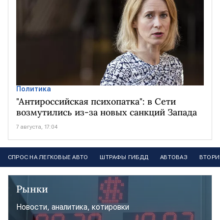
Политика
"Антироссийская психопатка": в Сети
возмутились из-за новых санкций Запада
7 августа, 17:04
СПРОС НА ЛЕГКОВЫЕ АВТО
ШТРАФЫ ГИБДД
АВТОВАЗ
ВТОРИ
Рынки
Новости, аналитика, котировки