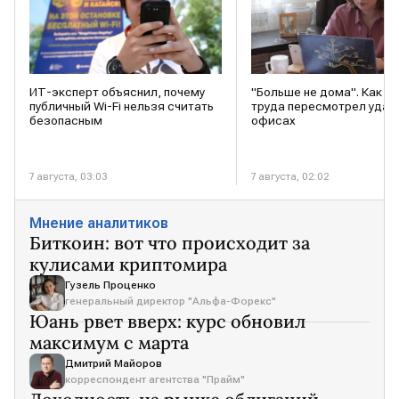
"Больше не дома". Как р
ИТ-эксперт объяснил, почему
труда пересмотрел удале
публичный Wi-Fi нельзя считать
офисах
безопасным
7 августа, 03:03
7 августа, 02:02
Мнение аналитиков
Биткоин: вот что происходит за
кулисами криптомира
Гузель Проценко
генеральный директор "Альфа-Форекс"
Юань рвет вверх: курс обновил
максимум с марта
Дмитрий Майоров
корреспондент агентства "Прайм"