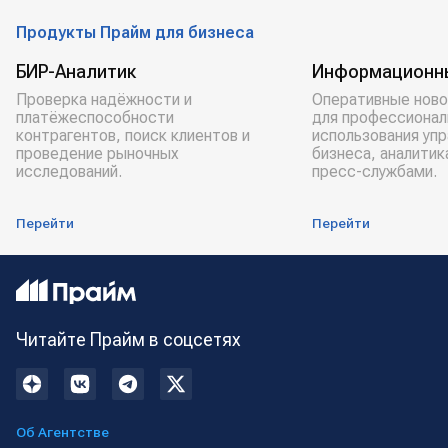
Продукты Прайм для бизнеса
БИР-Аналитик
Информационн
Проверка надёжности и
Оперативные ново
платёжеспособности
для профессионал
контрагентов, поиск клиентов и
использования уп
проведение рыночных
бизнеса, аналитик
исследований.
пресс-службами.
Перейти
Перейти
Читайте Прайм в соцсетях
Об Агентстве