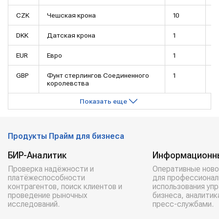
CZK
Чешская крона
10
3
DKK
Датская крона
1
1
EUR
Евро
1
9
GBP
Фунт стерлингов Соединенного
1
1
королевства
Показать еще
Продукты Прайм для бизнеса
БИР-Аналитик
Информационн
Проверка надёжности и
Оперативные ново
платёжеспособности
для профессионал
контрагентов, поиск клиентов и
использования уп
проведение рыночных
бизнеса, аналитик
исследований.
пресс-службами.