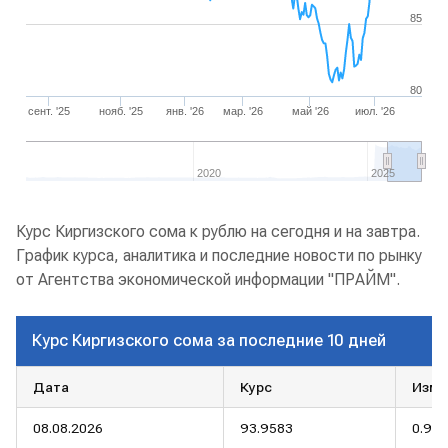
85
80
сент. '25
нояб. '25
янв. '26
мар. '26
май '26
июл. '26
2020
2025
Курс Киргизского сома к рублю на сегодня и на завтра.
График курса, аналитика и последние новости по рынку
от Агентства экономической информации "ПРАЙМ".
Курс Киргизского сома за последние 10 дней
Дата
Курс
Изме
08.08.2026
93.9583
0.93