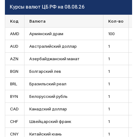
Курсы валют ЦБ РФ на 08.08.26
Код
Валюта
Кол-во
К
AMD
Армянский драм
100
2
AUD
Австралийский доллар
1
5
AZN
Азербайджанский манат
1
4
BGN
Болгарский лев
1
4
BRL
Бразильский реал
1
1
BYN
Белорусский рубль
1
2
CAD
Канадский доллар
1
5
CHF
Швейцарский франк
1
1
CNY
Китайский юань
1
1