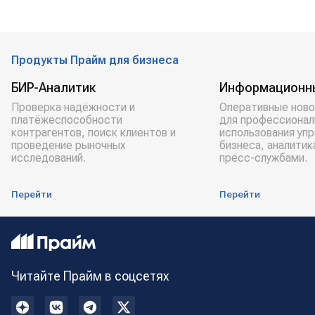
Продукты Прайм для бизнеса
БИР-Аналитик
Информационн
Проверка надёжности и
Оперативные ново
платёжеспособности
для профессионал
контрагентов, поиск клиентов и
использования уп
проведение рыночных
бизнеса, аналитик
исследований.
пресс-службами.
Перейти
Перейти
Читайте Прайм в соцсетях