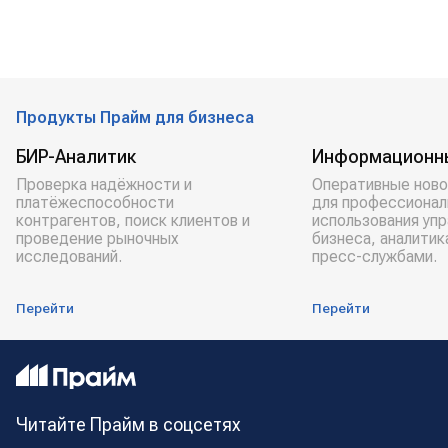
Продукты Прайм для бизнеса
БИР-Аналитик
Информационн
Проверка надёжности и
Оперативные ново
платёжеспособности
для профессионал
контрагентов, поиск клиентов и
использования уп
проведение рыночных
бизнеса, аналитик
исследований.
пресс-службами.
Перейти
Перейти
Читайте Прайм в соцсетях