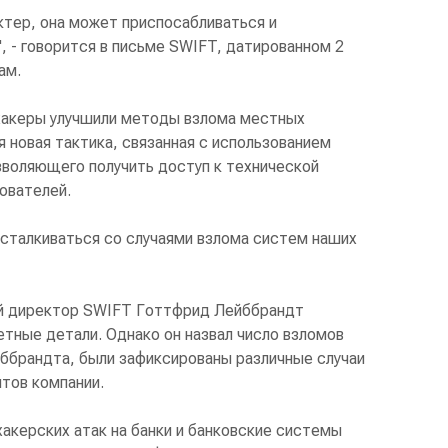
ктер, она может приспосабливаться и
", - говорится в письме SWIFT, датированном 2
ам.
хакеры улучшили методы взлома местных
 новая тактика, связанная с использованием
зволяющего получить доступ к технической
ователей.
сталкиваться со случаями взлома систем наших
ый директор SWIFT Готтфрид Лейббрандт
тные детали. Однако он назвал число взломов
йббрандта, были зафиксированы различные случаи
тов компании.
акерских атак на банки и банковские системы