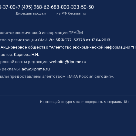
5-37-00
+7 (495) 968-62-68
8-800-333-50-50
Дирекция продаж
из РФ бесплатно
сово-экономической информации ПРАЙМ
тво о регистрации СМИ:
Эл №ФС77-53773 от 17.04.2013
:
Акционерное общество "Агентство экономической информации "
дактор:
Карнова Н.Н.
ронной почты редакции:
website@1prime.ru
 рекламы:
adv@1prime.ru
алы предоставлены агентством «МИА Россия сегодня».
Настоящий ресурс может содержать материалы 18+