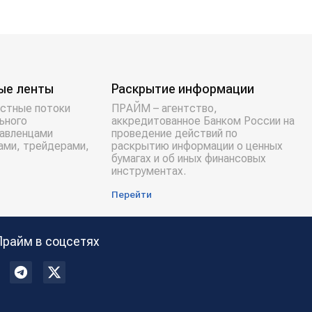
ые ленты
Раскрытие информации
стные потоки
ПРАЙМ – агентство,
ьного
аккредитованное Банком России на
равленцами
проведение действий по
ами, трейдерами,
раскрытию информации о ценных
бумагах и об иных финансовых
инструментах.
Перейти
Прайм в соцсетях