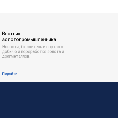
Вестник
золотопромышленника
Новости, бюллетень и портал о
добыче и переработке золота и
драгметаллов.
Перейти