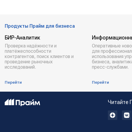
Продукты Прайм для бизнеса
БИР-Аналитик
Информационн
Проверка надёжности и
Оперативные ново
платёжеспособности
для профессионал
контрагентов, поиск клиентов и
использования уп
проведение рыночных
бизнеса, аналитик
исследований.
пресс-службами.
Перейти
Перейти
Читайте 