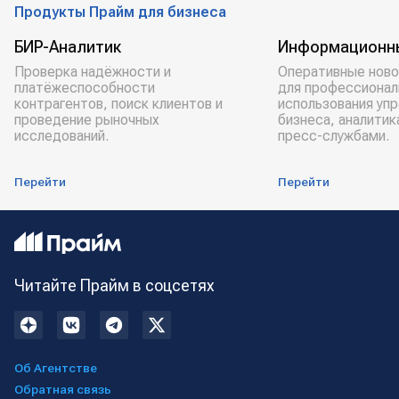
Продукты Прайм для бизнеса
БИР-Аналитик
Информационн
Проверка надёжности и
Оперативные ново
платёжеспособности
для профессионал
контрагентов, поиск клиентов и
использования уп
проведение рыночных
бизнеса, аналитик
исследований.
пресс-службами.
Перейти
Перейти
Читайте Прайм в соцсетях
Об Агентстве
Обратная связь