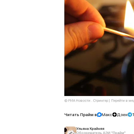
© РИА Новости . Стрингер
Перейти в м
Читать Прайм в
Макс
Дзен
Ульяна Крайняя
Обозреватель АЭИ "Прайм"