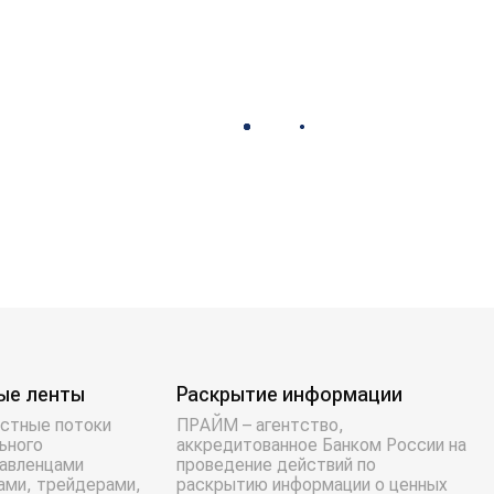
ые ленты
Раскрытие информации
стные потоки
ПРАЙМ – агентство,
ьного
аккредитованное Банком России на
равленцами
проведение действий по
ами, трейдерами,
раскрытию информации о ценных