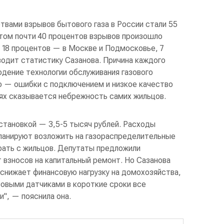
твами взрывов бытового газа в России стали 55
этом почти 40 процентов взрывов произошло
, 18 процентов — в Москве и Подмосковье, 7
водит статистику Сазанова. Причина каждого
дение технологии обслуживания газового
го — ошибки с подключением и низкое качество
аях сказывается небрежность самих жильцов.
становкой — 3,5-5 тысяч рублей. Расходы
планируют возложить на газораспределительные
ирать с жильцов. Депутаты предложили
т взносов на капитальный ремонт. Но Сазанова
о снижает финансовую нагрузку на домохозяйства,
зовыми датчиками в короткие сроки все
", — пояснила она.