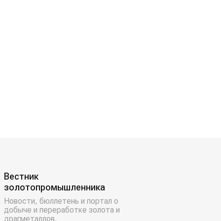
Вестник
золотопромышленника
Новости, бюллетень и портал о
добыче и переработке золота и
драгметаллов.