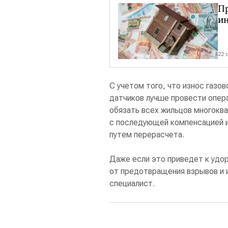
П
ин
22 
С учетом того, что износ газо
датчиков лучше провести опера
обязать всех жильцов многокв
с последующей компенсацией и
путем перерасчета.
Даже если это приведет к удо
от предотвращения взрывов и 
специалист.