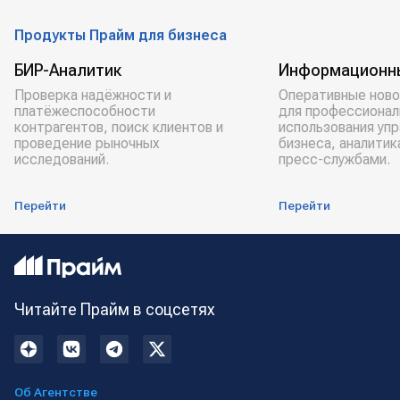
Продукты Прайм для бизнеса
БИР-Аналитик
Информационн
Проверка надёжности и
Оперативные ново
платёжеспособности
для профессионал
контрагентов, поиск клиентов и
использования уп
проведение рыночных
бизнеса, аналитик
исследований.
пресс-службами.
Перейти
Перейти
Читайте Прайм в соцсетях
Об Агентстве