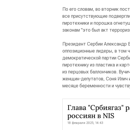
По его словам, во вторник пос
все присутствующие подвергл
пиротехники и порошка огнетуш
законам "это был акт террориз
Президент Сербии Александр Ву
оппозиционные лидеры, в том 
демократической партии Серб
пиротехнику из пластика и кар
из перцовых баллончиков. Вучи
женщин-депутатов, Соня Илич 
месяце беременности и чувств
Глава "Србиягаз" 
россиян в NIS
18 февраля 2025, 14:43