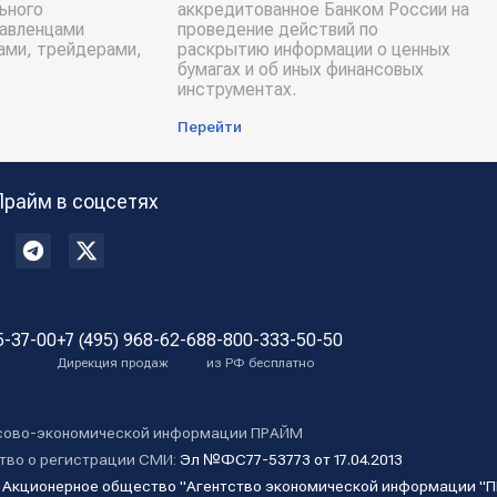
ьного
аккредитованное Банком России на
равленцами
проведение действий по
ами, трейдерами,
раскрытию информации о ценных
бумагах и об иных финансовых
инструментах.
Перейти
Прайм в соцсетях
5-37-00
+7 (495) 968-62-68
8-800-333-50-50
Дирекция продаж
из РФ бесплатно
сово-экономической информации ПРАЙМ
тво о регистрации СМИ:
Эл №ФС77-53773 от 17.04.2013
:
Акционерное общество "Агентство экономической информации "