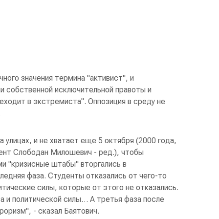
чного значения термина "активист", и
и собственной исключительной правоты и
еходит в экстремиста". Оппозиция в среду не
.
 улицах, и не хватает еще 5 октября (2000 года,
ент Слободан Милошевич - ред.), чтобы
и "кризисные штабы" вторгались в
ледняя фаза. Студенты отказались от чего-то
итические силы, которые от этого не отказались.
а и политической силы… А третья фаза после
роризм", - сказал Баятович.