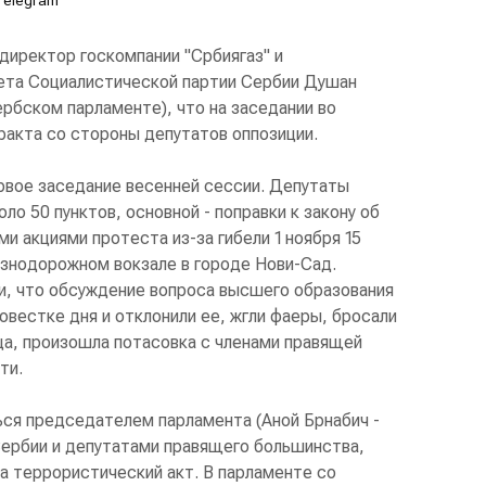
Telegram
директор госкомпании "Србиягаз" и
ета Социалистической партии Сербии Душан
ербском парламенте), что на заседании во
ракта со стороны депутатов оппозиции.
ервое заседание весенней сессии. Депутаты
оло 50 пунктов, основной - поправки к закону об
и акциями протеста из-за гибели 1 ноября 15
езнодорожном вокзале в городе Нови-Сад.
и, что обсуждение вопроса высшего образования
вестке дня и отклонили ее, жгли фаеры, бросали
а, произошла потасовка с членами правящей
ти.
ся председателем парламента (Аной Брнабич -
Сербии и депутатами правящего большинства,
а террористический акт. В парламенте со