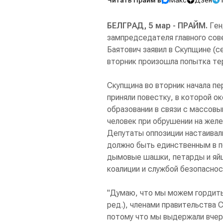
Читать Прайм в
Макс
Дзен
БЕЛГРАД, 5 мар - ПРАЙМ.
Ген
зампредседателя главного сов
Баятович заявил в Скупщине (с
вторник произошла попытка те
Скупщина во вторник начала п
приняли повестку, в которой ок
образовании в связи с массовым
человек при обрушении на жел
Депутаты оппозиции настаивал
должно быть единственным в по
дымовые шашки, петарды и яйц
коалиции и службой безопаснос
"Думаю, что мы можем гордить
ред.), членами правительства 
потому что мы выдержали вчер