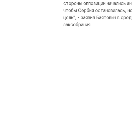
стороны оппозиции начались ана
чтобы Сербия остановилась, но
цель", - заявил Баятович в сре
заксобрания.