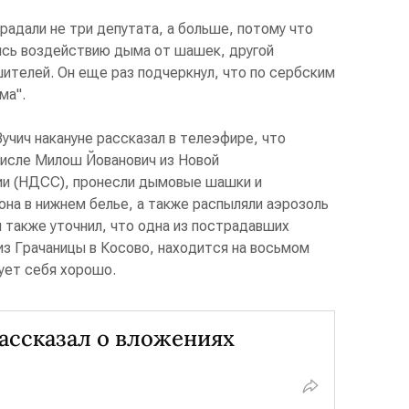
традали не три депутата, а больше, потому что
ись воздействию дыма от шашек, другой
ителей. Он еще раз подчеркнул, что по сербским
ма".
чич накануне рассказал в телеэфире, что
числе Милош Йованович из Новой
ии (НДСС), пронесли дымовые шашки и
тона в нижнем белье, а также распыляли аэрозоль
ч также уточнил, что одна из пострадавших
из Грачаницы в Косово, находится на восьмом
ует себя хорошо.
рассказал о вложениях