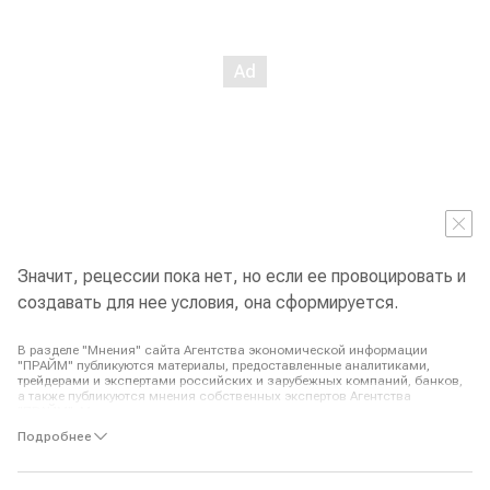
Значит, рецессии пока нет, но если ее провоцировать и
создавать для нее условия, она сформируется.
В разделе "Мнения" сайта Агентства экономической информации
"ПРАЙМ" публикуются материалы, предоставленные аналитиками,
трейдерами и экспертами российских и зарубежных компаний, банков,
а также публикуются мнения собственных экспертов Агентства
"ПРАЙМ". Мнения авторов по тому или иному вопросу, отраженные в
публикуемых Агентством материалах, могут не совпадать с мнением
Подробнее
редакции АЭИ "ПРАЙМ".
Авторы и АЭИ "ПРАЙМ" не берут на себя ответственность за действия,