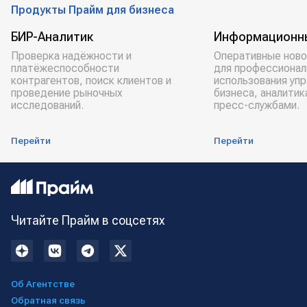
Продукты Прайм для бизнеса
БИР-Аналитик
Информационн
Проверка надёжности и
Оперативные ново
платёжеспособности
для профессионал
контрагентов, поиск клиентов и
использования уп
проведение рыночных
бизнеса, аналитик
исследований.
пресс-службами.
Перейти
Перейти
Читайте Прайм в соцсетях
Об Агентстве
Обратная связь