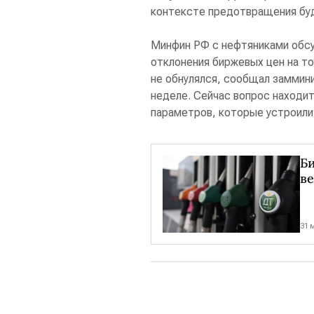
контексте предотвращения буд
Минфин РФ с нефтяниками обс
отклонения биржевых цен на т
не обнулялся, сообщал заммин
неделе. Сейчас вопрос находи
параметров, которые устроили 
Би
ве
31 