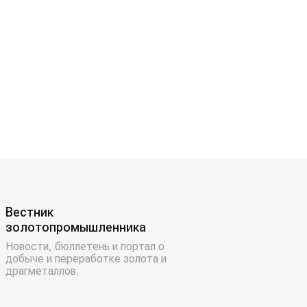
Вестник
золотопромышленника
Новости, бюллетень и портал о
добыче и переработке золота и
драгметаллов.