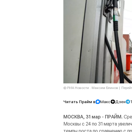
© РИА Новости . Максим Блинов
Перей
Читать Прайм в
Макс
Дзен
МОСКВА, 31 мар - ПРАЙМ.
Сред
Москвы с 24 по 31 марта увели
темпы роста по сравнению с п