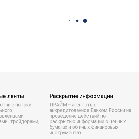
ые ленты
Раскрытие информации
стные потоки
ПРАЙМ – агентство,
ьного
аккредитованное Банком России на
равленцами
проведение действий по
ами, трейдерами,
раскрытию информации о ценных
бумагах и об иных финансовых
инструментах.