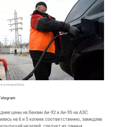
ти в медиабанк
Telegram
ние цены на бензин Аи-92 и Аи-95 на АЗС
чились на 6 и 5 копеек соответственно, замедлив
редыдущей неделей, следует из данных