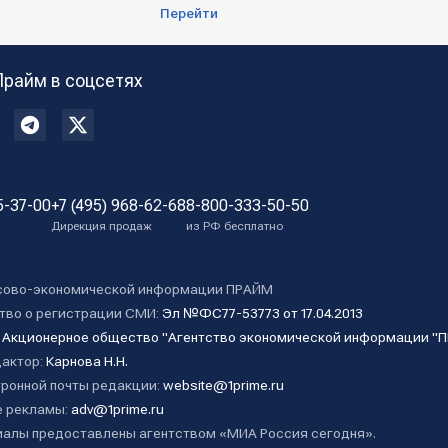
Перейти
Прайм в соцсетях
5-37-00
+7 (495) 968-62-68
8-800-333-50-50
Дирекция продаж
из РФ бесплатно
сово-экономической информации ПРАЙМ
тво о регистрации СМИ:
Эл №ФС77-53773 от 17.04.2013
:
Акционерное общество "Агентство экономической информации "
дактор:
Карнова Н.Н.
ронной почты редакции:
website@1prime.ru
 рекламы:
adv@1prime.ru
алы предоставлены агентством «МИА Россия сегодня».