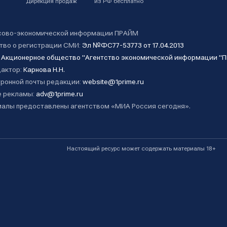
Дирекция продаж
из РФ бесплатно
сово-экономической информации ПРАЙМ
тво о регистрации СМИ:
Эл №ФС77-53773 от 17.04.2013
:
Акционерное общество "Агентство экономической информации "
дактор:
Карнова Н.Н.
ронной почты редакции:
website@1prime.ru
 рекламы:
adv@1prime.ru
алы предоставлены агентством «МИА Россия сегодня».
Настоящий ресурс может содержать материалы 18+