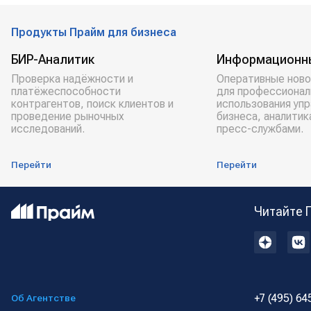
Продукты Прайм для бизнеса
БИР-Аналитик
Информационн
Проверка надёжности и
Оперативные ново
платёжеспособности
для профессионал
контрагентов, поиск клиентов и
использования уп
проведение рыночных
бизнеса, аналитик
исследований.
пресс-службами.
Перейти
Перейти
Читайте 
+7 (495) 64
Об Агентстве