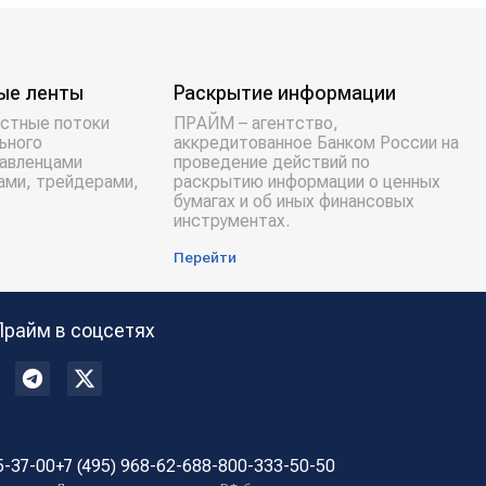
ые ленты
Раскрытие информации
стные потоки
ПРАЙМ – агентство,
ьного
аккредитованное Банком России на
равленцами
проведение действий по
ами, трейдерами,
раскрытию информации о ценных
бумагах и об иных финансовых
инструментах.
Перейти
Прайм в соцсетях
5-37-00
+7 (495) 968-62-68
8-800-333-50-50