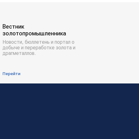
Вестник
золотопромышленника
Новости, бюллетень и портал о
добыче и переработке золота и
драгметаллов.
Перейти