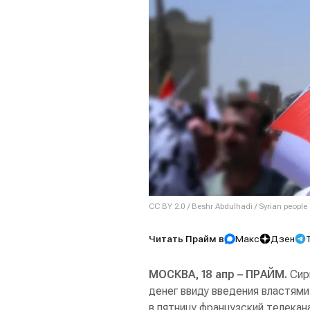
CC BY 2.0
/
Beshr Abdulhadi
/
Syrian people
Читать Прайм в
Макс
Дзен
МОСКВА, 18 апр – ПРАЙМ.
Сири
денег ввиду введения властями
в пятницу французский телекана