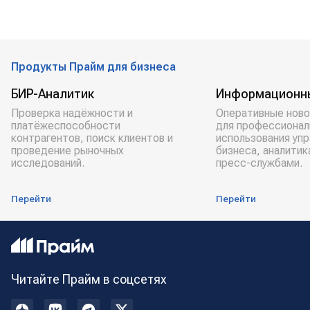
Продукты Прайм для бизнеса
БИР-Аналитик
Информационн
Проверка надёжности и
Оперативные ново
платёжеспособности
для профессионал
контрагентов, поиск клиентов и
использования уп
проведение рыночных
бизнеса, аналитик
исследований.
пресс-службами.
Перейти
Перейти
Читайте Прайм в соцсетях