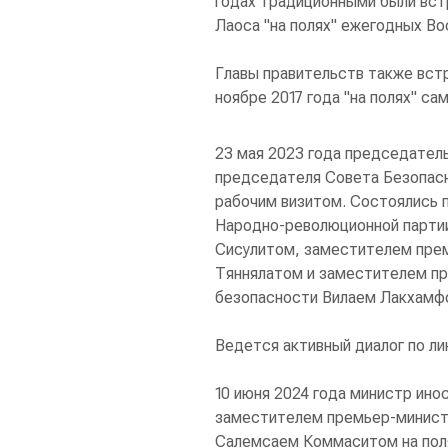
годах традиционными были вс
Лаоса "на полях" ежегодных Во
Главы правительств также встр
ноябре 2017 года "на полях" с
23 мая 2023 года председатель
председателя Совета Безопас
рабочим визитом. Состоялись 
Народно-революционной партии
Сисулитом, заместителем пре
Тяннялатом и заместителем п
безопасности Вилаем Лакхамф
Ведется активный диалог по ли
10 июня 2024 года министр ино
заместителем премьер-минист
Салемсаем Коммаситом на пол