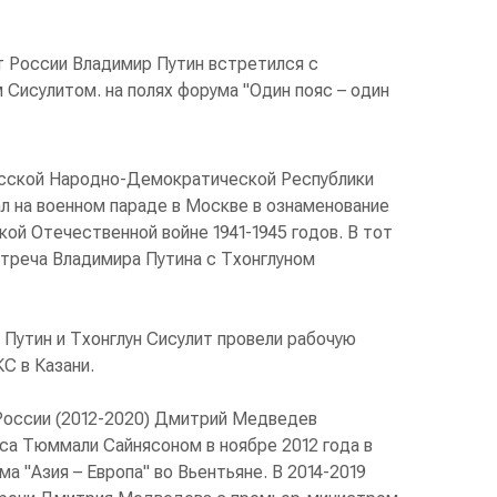
т России Владимир Путин встретился с
Сисулитом. на полях форума "Один пояс – один
осской Народно-Демократической Республики
л на военном параде в Москве в ознаменование
ой Отечественной войне 1941-1945 годов. В тот
стреча Владимира Путина с Тхонглуном
 Путин и Тхонглун Сисулит провели рабочую
С в Казани.
России (2012-2020) Дмитрий Медведев
са Тюммали Сайнясоном в ноябре 2012 года в
а "Азия – Европа" во Вьентьяне. В 2014-2019