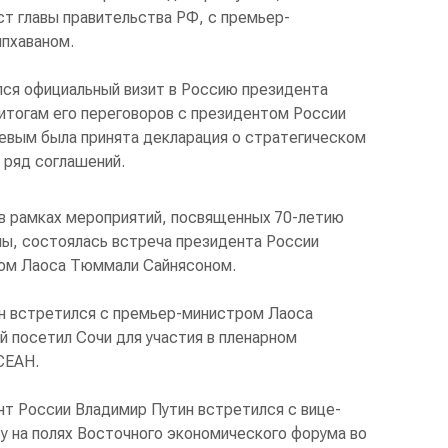
ст главы правительства РФ, с премьер-
пхаваном.
ялся официальный визит в Россию президента
итогам его переговоров с президентом России
вым была принята декларация о стратегическом
 ряд соглашений.
 в рамках мероприятий, посвященных 70-летию
ны, состоялась встреча президента России
том Лаоса Тюммали Сайнясоном.
ин встретился с премьер-министром Лаоса
 посетил Сочи для участия в пленарном
СЕАН.
нт России Владимир Путин встретился с вице-
у на полях Восточного экономического форума во