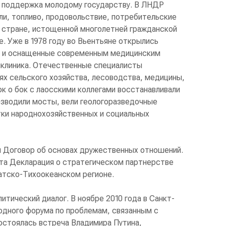
а поддержка молодому государству. В ЛНДР
ли, топливо, продовольствие, потребительские
 в стране, истощенной многолетней гражданской
. Уже в 1978 году во Вьентьяне открылись
 и оснащенные современным медицинским
иклиника. Отечественные специалисты
ях сельского хозяйства, лесоводства, медицины,
ок о бок с лаосскими коллегами восстанавливали
озводили мосты, вели геологоразведочные
ки народнохозяйственных и социальных
ан Договор об основах дружественных отношений.
ята Декларация о стратегическом партнерстве
атско-Тихоокеанском регионе.
итический диалог. В ноябре 2010 года в Санкт-
одного форума по проблемам, связанным с
остоялась встреча Владимира Путина,