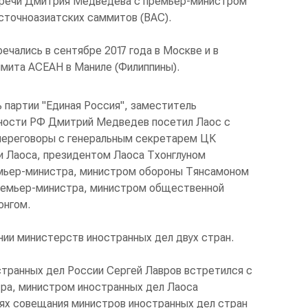
тречи Дмитрия Медведева с премьер-министром
сточноазиатских саммитов (ВАС).
ечались в сентябре 2017 года в Москве и в
аммита АСЕАН в Маниле (Филиппины).
 партии "Единая Россия", заместитель
ности РФ Дмитрий Медведев посетил Лаос с
переговоры с генеральным секретарем ЦК
 Лаоса, президентом Лаоса Тхонглуном
мьер-министра, министром обороны Тянсамоном
ремьер-министра, министром общественной
онгом.
нии министерств иностранных дел двух стран.
странных дел России Сергей Лавров встретился с
ра, министром иностранных дел Лаоса
ях совещания министров иностранных дел стран