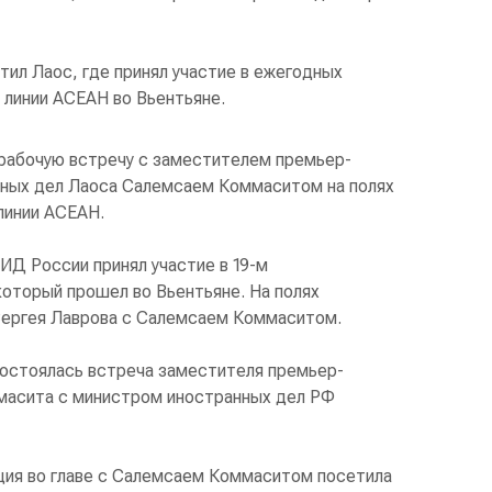
тил Лаос, где принял участие в ежегодных
 линии АСЕАН во Вьентьяне.
 рабочую встречу с заместителем премьер-
нных дел Лаоса Салемсаем Коммаситом на полях
линии АСЕАН.
МИД России принял участие в 19-м
оторый прошел во Вьентьяне. На полях
Сергея Лаврова с Салемсаем Коммаситом.
состоялась встреча заместителя премьер-
масита с министром иностранных дел РФ
ация во главе с Салемсаем Коммаситом посетила