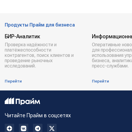
Продукты Прайм для бизнеса
БИР-Аналитик
Информационн
Проверка надёжности и
Оперативные ново
платёжеспособности
для профессионал
контрагентов, поиск клиентов и
использования уп
проведение рыночных
бизнеса, аналитик
исследований.
пресс-службами.
Перейти
Перейти
Читайте Прайм в соцсетях