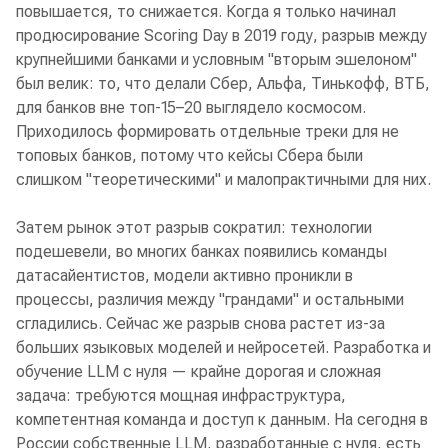
повышается, то снижается. Когда я только начинал
продюсирование Scoring Day в 2019 году, разрыв между
крупнейшими банками и условным "вторым эшелоном"
был велик: то, что делали Сбер, Альфа, Тинькофф, ВТБ,
для банков вне топ-15–20 выглядело космосом.
Приходилось формировать отдельные треки для не
топовых банков, потому что кейсы Сбера были
слишком "теоретическими" и малопрактичными для них.
Затем рынок этот разрыв сократил: технологии
подешевели, во многих банках появились команды
датасайентистов, модели активно проникли в
процессы, различия между "грандами" и остальными
сгладились. Сейчас же разрыв снова растет из‑за
больших языковых моделей и нейросетей. Разработка и
обучение LLM с нуля — крайне дорогая и сложная
задача: требуются мощная инфраструктура,
компетентная команда и доступ к данным. На сегодня в
России собственные LLM, разработанные с нуля, есть