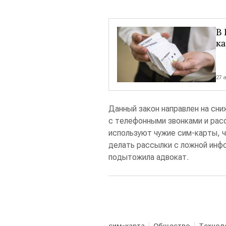
В 
ка
27 
Данный закон направлен на сни
с телефонными звонками и рас
используют чужие сим-карты, ч
делать рассылки с ложной инф
подытожила адвокат.
сим-карта
Общество
Технол