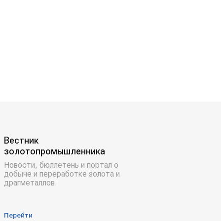
Вестник
золотопромышленника
Новости, бюллетень и портал о
добыче и переработке золота и
драгметаллов.
Перейти