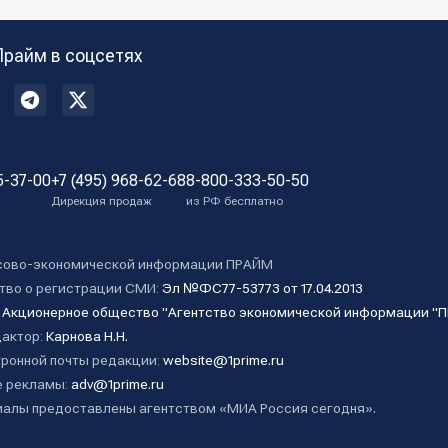
Прайм в соцсетях
5-37-00
+7 (495) 968-62-68
8-800-333-50-50
Дирекция продаж
из РФ бесплатно
сово-экономической информации ПРАЙМ
тво о регистрации СМИ:
Эл №ФС77-53773 от 17.04.2013
:
Акционерное общество "Агентство экономической информации "
дактор:
Карнова Н.Н.
ронной почты редакции:
website@1prime.ru
 рекламы:
adv@1prime.ru
алы предоставлены агентством «МИА Россия сегодня».