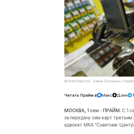
© РИА Новости . Павел Лисицын
Перей
Читать Прайм в
Макс
Дзен
МОСКВА, 1 сен - ПРАЙМ.
С 1 с
за передачу сим-карт третьим 
адвокат МКА "Советник-Центр"