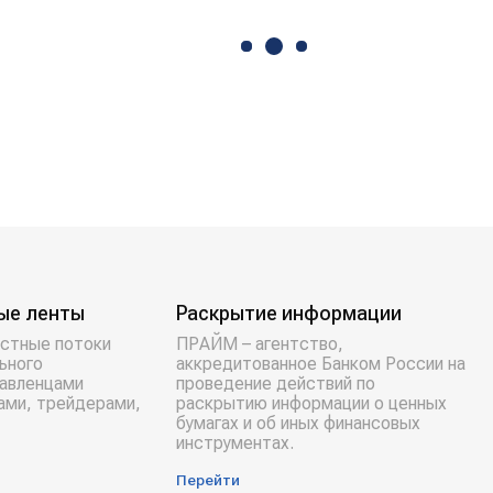
ые ленты
Раскрытие информации
стные потоки
ПРАЙМ – агентство,
ьного
аккредитованное Банком России на
равленцами
проведение действий по
ами, трейдерами,
раскрытию информации о ценных
бумагах и об иных финансовых
инструментах.
Перейти