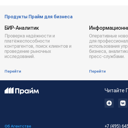
Продукты Прайм для бизнеса
БИР-Аналитик
Информационн
Проверка надёжности и
Оперативные ново
платёжеспособности
для профессионал
контрагентов, поиск клиентов и
использования уп
проведение рыночных
бизнеса, аналитик
исследований.
пресс-службами.
Перейти
Перейти
Читайте 
+7 (495) 64
Об Агентстве