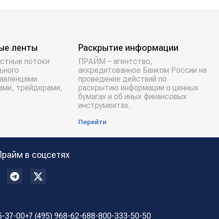
ые ленты
Раскрытие информации
стные потоки
ПРАЙМ – агентство,
ьного
аккредитованное Банком России на
равленцами
проведение действий по
ами, трейдерами,
раскрытию информации о ценных
бумагах и об иных финансовых
инструментах.
Перейти
Прайм в соцсетях
5-37-00
+7 (495) 968-62-68
8-800-333-50-50