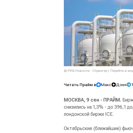
© РИА Новости . Стрингер
Перейти в м
Читать Прайм в
Макс
Дзен
МОСКВА, 9 сен - ПРАЙМ.
Бирже
снизились на 1,3% - до 396,1 д
лондонской биржи ICE.
Октябрьские (ближайшие) фьюч