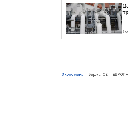
Це
п
8 с
Экономика
Биржа ICE
ЕВРОП