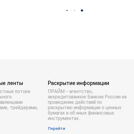
ые ленты
Раскрытие информации
стные потоки
ПРАЙМ – агентство,
ьного
аккредитованное Банком России на
равленцами
проведение действий по
ами, трейдерами,
раскрытию информации о ценных
бумагах и об иных финансовых
инструментах.
Перейти