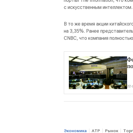
портал The Information, что к
с искусственным интеллектом.
В то же время акции китайско
на 3,35%. Ранее представитель
CNBC, что компания полностью
Ф
п
22 
Экономика
АТР
Рынок
Торг