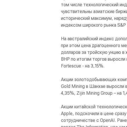
том числе технологический инд
чувствительны азиатские биржи
исторический максимум, наряд
индексом широкого рынка S&P 
На австралийский индекс допол
при этом цена драгоценного ме
долларов за тройскую унцию в 
BHP по итогам торгов выросли в
Fortescue - на 3,15%.
Акции золотодобывающих компа
Gold Mining в Шанхае выросли в 
4,35%, Zijin Mining Group – на 1
Акции китайской технологичес
Apple, подскочили в цене сраз
сотрудничестве с OpenAI. Ран