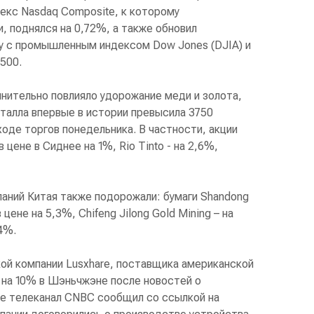
екс Nasdaq Composite, к которому
, поднялся на 0,72%, а также обновил
у с промышленным индексом Dow Jones (DJIA) и
500.
нительно повлияло удорожание меди и золота,
талла впервые в истории превысила 3750
ходе торгов понедельника. В частности, акции
 цене в Сиднее на 1%, Rio Tinto - на 2,6%,
ний Китая также подорожали: бумаги Shandong
цене на 5,3%, Chifeng Jilong Gold Mining – на
,4%.
кой компании Lusxhare, поставщика американской
у на 10% в Шэньчжэне после новостей о
ее телеканал CNBC сообщил со ссылкой на