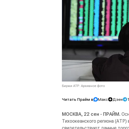
Биржи АТР. Архивное фото
Читать Прайм в
Макс
Дзен
МОСКВА, 22 сен - ПРАЙМ.
Осн
Тихоокеанского региона (АТР)
свидетельствуют данные торго