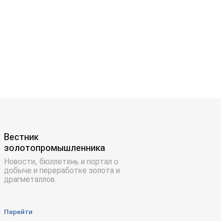
Вестник
золотопромышленника
Новости, бюллетень и портал о
добыче и переработке золота и
драгметаллов.
Перейти