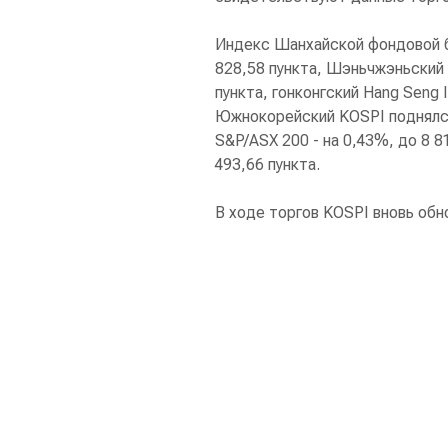
Индекс Шанхайской фондовой б
828,58 пункта, Шэньчжэньский 
пункта, гонконгский Hang Seng I
Южнокорейский KOSPI поднялся 
S&P/ASX 200 - на 0,43%, до 8 81
493,66 пункта.
В ходе торгов KOSPI вновь обн