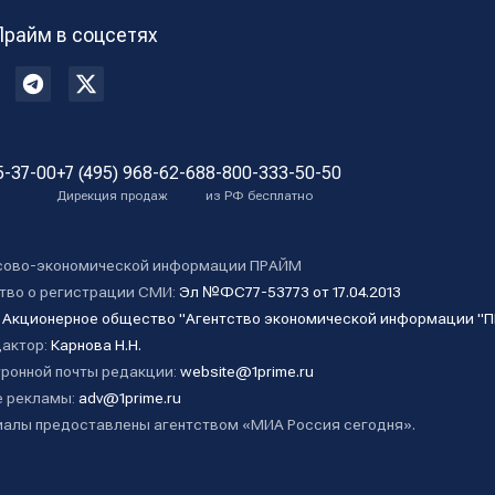
Прайм в соцсетях
5-37-00
+7 (495) 968-62-68
8-800-333-50-50
Дирекция продаж
из РФ бесплатно
сово-экономической информации ПРАЙМ
тво о регистрации СМИ:
Эл №ФС77-53773 от 17.04.2013
:
Акционерное общество "Агентство экономической информации "
дактор:
Карнова Н.Н.
ронной почты редакции:
website@1prime.ru
 рекламы:
adv@1prime.ru
алы предоставлены агентством «МИА Россия сегодня».