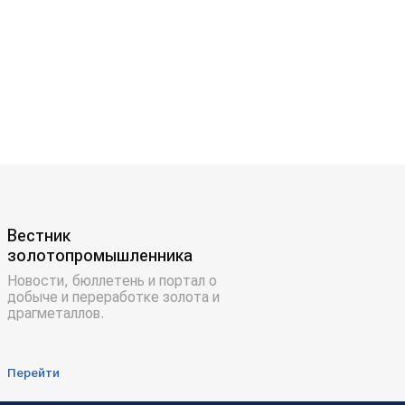
Вестник
золотопромышленника
Новости, бюллетень и портал о
добыче и переработке золота и
драгметаллов.
Перейти