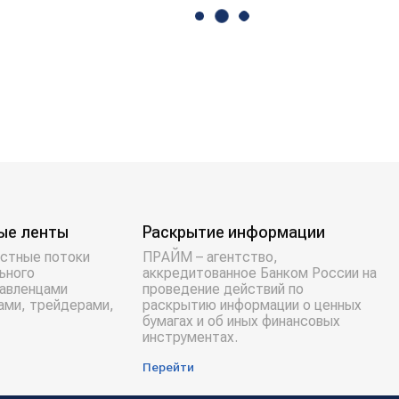
ые ленты
Раскрытие информации
стные потоки
ПРАЙМ – агентство,
ьного
аккредитованное Банком России на
равленцами
проведение действий по
ами, трейдерами,
раскрытию информации о ценных
бумагах и об иных финансовых
инструментах.
Перейти