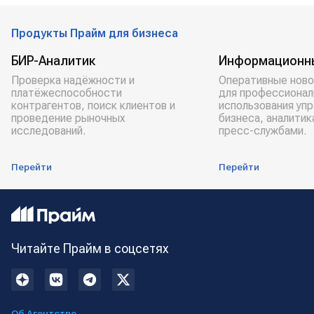
Продукты Прайм для бизнеса
БИР-Аналитик
Информационн
Проверка надёжности и
Оперативные ново
платёжеспособности
для профессионал
контрагентов, поиск клиентов и
использования уп
проведение рыночных
бизнеса, аналитик
исследований.
пресс-службами.
Перейти
Перейти
Читайте Прайм в соцсетях
Об Агентстве