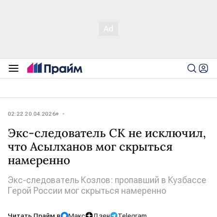
02:22 20.04.2026
Экс-следователь СК не исключил,
что Асылханов мог скрыться
намеренно
Экс-следователь Козлов: пропавший в Кузбассе
Герой России мог скрыться намеренно
Читать Прайм в
Макс
Дзен
Telegram