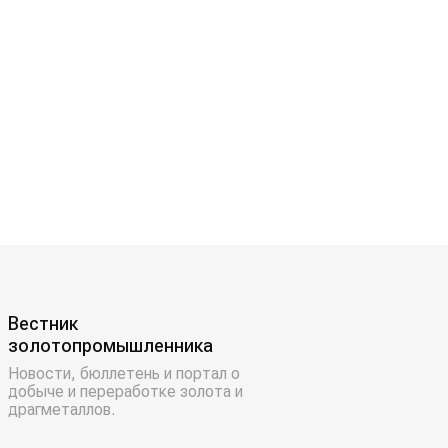
Вестник
золотопромышленника
Новости, бюллетень и портал о
добыче и переработке золота и
драгметаллов.