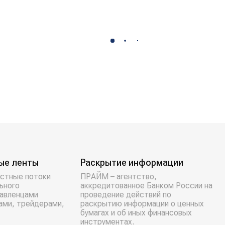
ые ленты
Раскрытие информации
стные потоки
ПРАЙМ – агентство,
ьного
аккредитованное Банком России на
равленцами
проведение действий по
ами, трейдерами,
раскрытию информации о ценных
бумагах и об иных финансовых
инструментах.