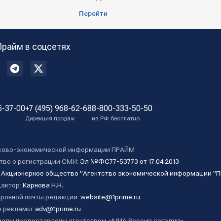
Перейти
Прайм в соцсетях
5-37-00
+7 (495) 968-62-68
8-800-333-50-50
Дирекция продаж
из РФ бесплатно
сово-экономической информации ПРАЙМ
тво о регистрации СМИ:
Эл №ФС77-53773 от 17.04.2013
:
Акционерное общество "Агентство экономической информации "
дактор:
Карнова Н.Н.
ронной почты редакции:
website@1prime.ru
 рекламы:
adv@1prime.ru
алы предоставлены агентством «МИА Россия сегодня».