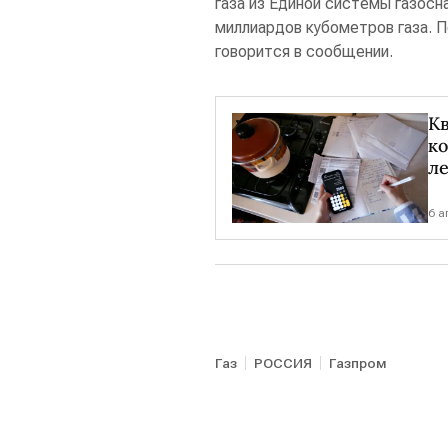
газа из Единой системы газосн
миллиардов кубометров газа. П
говорится в сообщении.
К
ко
л
6 а
Газ
РОССИЯ
Газпром