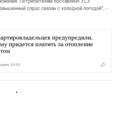
абжения. Потребителям поставлено 31,3
овышенный спрос связан с холодной погодой", -
вартировладельцев предупредили,
му придется платить за отопление
етом
преля, 03:03