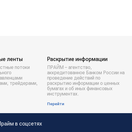
ые ленты
Раскрытие информации
стные потоки
ПРАЙМ – агентство,
ьного
аккредитованное Банком России на
равленцами
проведение действий по
ами, трейдерами,
раскрытию информации о ценных
бумагах и об иных финансовых
инструментах.
Перейти
Прайм в соцсетях