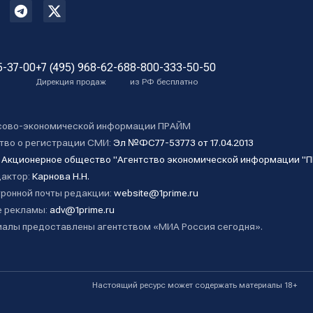
5-37-00
+7 (495) 968-62-68
8-800-333-50-50
Дирекция продаж
из РФ бесплатно
сово-экономической информации ПРАЙМ
тво о регистрации СМИ:
Эл №ФС77-53773 от 17.04.2013
:
Акционерное общество "Агентство экономической информации "
дактор:
Карнова Н.Н.
ронной почты редакции:
website@1prime.ru
 рекламы:
adv@1prime.ru
алы предоставлены агентством «МИА Россия сегодня».
Настоящий ресурс может содержать материалы 18+