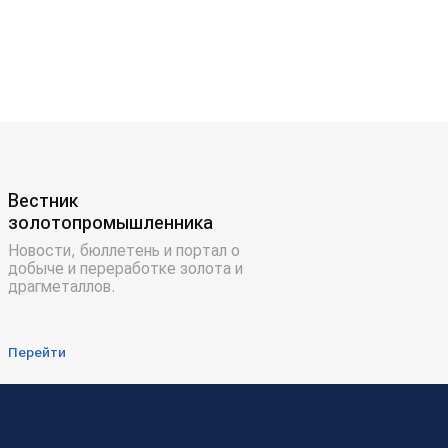
Вестник
золотопромышленника
Новости, бюллетень и портал о
добыче и переработке золота и
драгметаллов.
Перейти