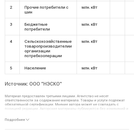
2
Прочие потребители с
млн. кВт
шин
3
Бюджетные
млн. кВт
потребители
4
Сельскохозяйственные
млн. кВт
товаропроизводителии
организации
потребкооперации
5
Население
млн. кВт
Источник: ООО "НЭСКО"
Материал предоставлен третьими лицами. Агентство не несет
ответственности за содержание материала. Товары и услуги подлежат
обязательной сертификации. Мнение автора может не совпадать с
позицией редакции. Авторские материалы публикуются без изменений и
исправлений. Любые оценки и прогнозы, высказанные экспертом,
являются его собственным мнением.
Подробнее