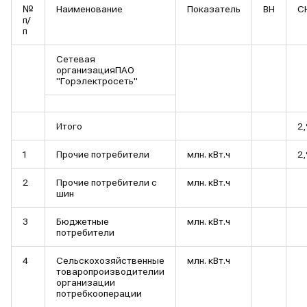
№
Наименование
Показатель
ВН
С
п/
п
Сетевая
организацияПАО
"Горэлектросеть"
Итого
2,
1
Прочие потребители
млн. кВт.ч
2,
2
Прочие потребители с
млн. кВт.ч
шин
3
Бюджетные
млн. кВт.ч
потребители
4
Сельскохозяйственные
млн. кВт.ч
товаропроизводителии
организации
потребкооперации