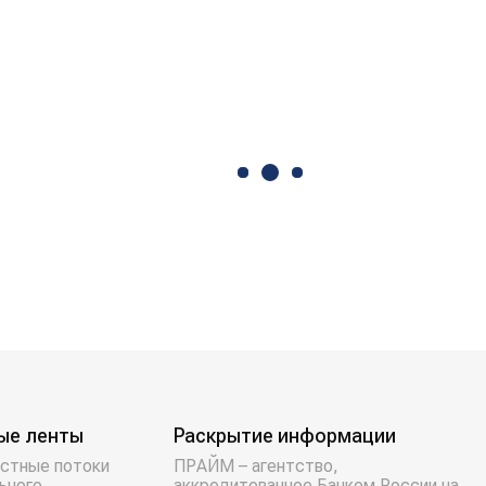
ые ленты
Раскрытие информации
стные потоки
ПРАЙМ – агентство,
ьного
аккредитованное Банком России на