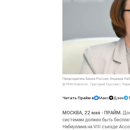
Председатель Банка России Эльвира Наб
© РИА Новости . Григорий Сысоев
Пере
Читать Прайм в
Макс
Дзен
МОСКВА, 22 мая - ПРАЙМ.
Дос
системам должен быть бесплат
Набиуллина на VIII съезде Асс