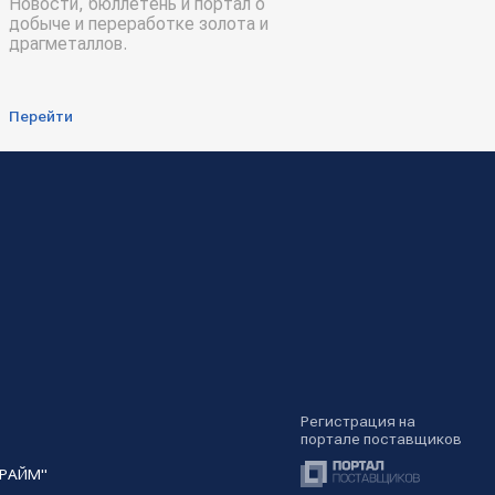
Новости, бюллетень и портал о
добыче и переработке золота и
драгметаллов.
Перейти
Регистрация на
портале поставщиков
ПРАЙМ"