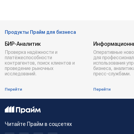
Продукты Прайм для бизнеса
БИР-Аналитик
Информационн
Проверка надёжности и
Оперативные ново
платёжеспособности
для профессионал
контрагентов, поиск клиентов и
использования уп
проведение рыночных
бизнеса, аналитик
исследований.
пресс-службами.
Перейти
Перейти
Читайте Прайм в соцсетях