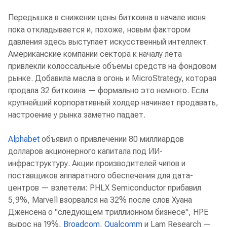
Передышка в снижении цены биткоина в начале июня
пока откладывается и, похоже, новым фактором
давления здесь выступает искусственный интеллект.
Американские компании сектора к началу лета
привлекли колоссальные объемы средств на фондовом
рынке. Добавила масла в огонь и MicroStrategy, которая
продала 32 биткоина — формально это немного. Если
крупнейший корпоративный холдер начинает продавать,
настроение у рынка заметно падает.
Alphabet
объявил о привлечении 80 миллиардов
долларов акционерного капитала под ИИ-
инфраструктуру. Акции производителей чипов и
поставщиков аппаратного обеспечения для дата-
центров — взлетели: PHLX Semiconductor прибавил
5,9%, Marvell взорвался на 32% после слов Хуана
Дженсена о "следующем триллионном бизнесе", HPE
вырос на 19%,
Broadcom
,
Qualcomm
и Lam Research —