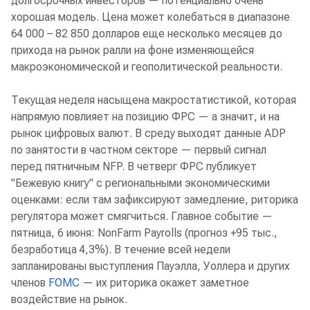
долгосрочных инвесторов — потенциально очень
хорошая модель. Цена может колебаться в диапазоне
64 000 – 82 850 долларов еще несколько месяцев до
прихода на рынок ралли на фоне изменяющейся
макроэкономической и геополитической реальности.
Текущая неделя насыщена макростатистикой, которая
напрямую повлияет на позицию ФРС — а значит, и на
рынок цифровых валют. В среду выходят данные ADP
по занятости в частном секторе — первый сигнал
перед пятничным NFP. В четверг ФРС публикует
"Бежевую книгу" с региональными экономическими
оценками: если там зафиксируют замедление, риторика
регулятора может смягчиться. Главное событие —
пятница, 6 июня: NonFarm Payrolls (прогноз +95 тыс.,
безработица 4,3%). В течение всей недели
запланированы выступления Пауэлла, Уоллера и других
членов
FOMC
— их риторика окажет заметное
воздействие на рынок.