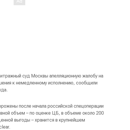
рбитражный суд Москвы апелляционную жалобу на
шения к немедленному исполнению, сообщили
уда.
орожены после начала российской спецоперации
овной объем – по оценке ЦБ, в объеме около 200
щенной выгоды – хранится в крупнейшем
lear.