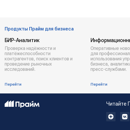
Продукты Прайм для бизнеса
БИР-Аналитик
Информационн
Проверка надёжности и
Оперативные ново
платёжеспособности
для профессионал
контрагентов, поиск клиентов и
использования уп
проведение рыночных
бизнеса, аналитик
исследований.
пресс-службами.
Перейти
Перейти
Читайте 