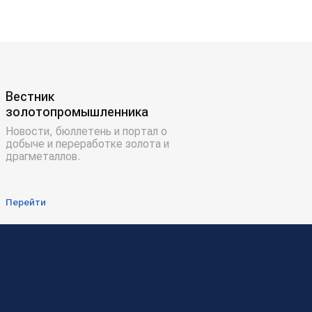
Вестник
золотопромышленника
Новости, бюллетень и портал о
добыче и переработке золота и
драгметаллов.
Перейти