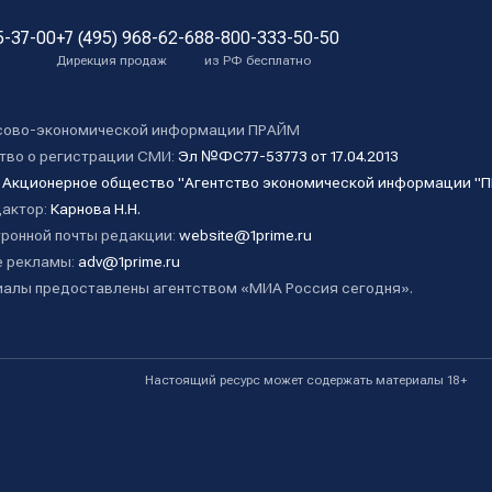
5-37-00
+7 (495) 968-62-68
8-800-333-50-50
Дирекция продаж
из РФ бесплатно
сово-экономической информации ПРАЙМ
тво о регистрации СМИ:
Эл №ФС77-53773 от 17.04.2013
:
Акционерное общество "Агентство экономической информации "
дактор:
Карнова Н.Н.
ронной почты редакции:
website@1prime.ru
 рекламы:
adv@1prime.ru
алы предоставлены агентством «МИА Россия сегодня».
Настоящий ресурс может содержать материалы 18+