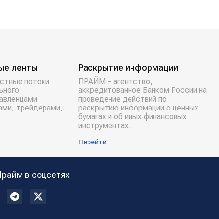
ые ленты
Раскрытие информации
стные потоки
ПРАЙМ – агентство,
ьного
аккредитованное Банком России на
равленцами
проведение действий по
ами, трейдерами,
раскрытию информации о ценных
бумагах и об иных финансовых
инструментах.
Перейти
Прайм в соцсетях