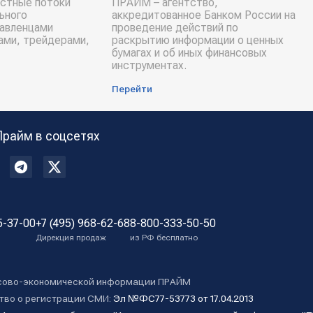
стные потоки
ПРАЙМ – агентство,
ьного
аккредитованное Банком России на
равленцами
проведение действий по
ами, трейдерами,
раскрытию информации о ценных
бумагах и об иных финансовых
инструментах.
Перейти
Прайм в соцсетях
5-37-00
+7 (495) 968-62-68
8-800-333-50-50
Дирекция продаж
из РФ бесплатно
сово-экономической информации ПРАЙМ
тво о регистрации СМИ:
Эл №ФС77-53773 от 17.04.2013