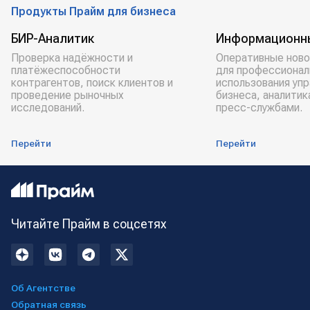
Продукты Прайм для бизнеса
БИР-Аналитик
Информационн
Проверка надёжности и
Оперативные ново
платёжеспособности
для профессионал
контрагентов, поиск клиентов и
использования уп
проведение рыночных
бизнеса, аналитик
исследований.
пресс-службами.
Перейти
Перейти
Читайте Прайм в соцсетях
Об Агентстве
Обратная связь