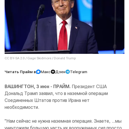
CC BY-SA 2.0
/
Gage Skidmore
/
Donald Trump
Читать Прайм в
Макс
Дзен
Telegram
ВАШИНГТОН, 3 июн - ПРАЙМ.
Президент США
Дональд Трамп заявил, что в наземной операции
Соединенных Штатов против Ирана нет
необходимости.
"Нам сейчас не нужна наземная операция. Знаете, ...мы
уничтожили большую часть их вооруженных сил просто