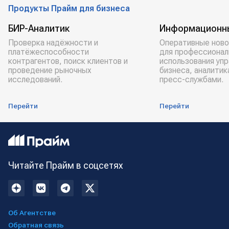
Продукты Прайм для бизнеса
БИР-Аналитик
Информационн
Проверка надёжности и
Оперативные ново
платёжеспособности
для профессионал
контрагентов, поиск клиентов и
использования уп
проведение рыночных
бизнеса, аналитик
исследований.
пресс-службами.
Перейти
Перейти
Читайте Прайм в соцсетях
Об Агентстве
Обратная связь