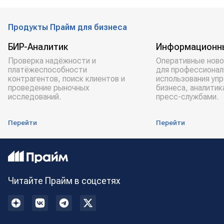
Продукты Прайм для бизнеса
БИР-Аналитик
Информационн
Проверка надёжности и
Оперативные ново
платёжеспособности
для профессионал
контрагентов, поиск клиентов и
использования уп
проведение рыночных
бизнеса, аналитик
исследований.
пресс-службами.
Перейти
Перейти
Читайте Прайм в соцсетях