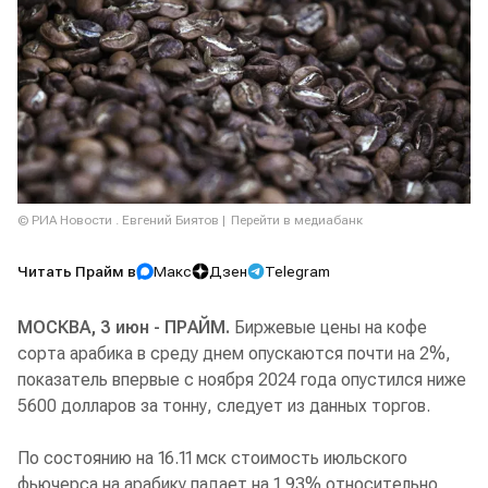
© РИА Новости . Евгений Биятов
Перейти в медиабанк
Читать Прайм в
Макс
Дзен
Telegram
МОСКВА, 3 июн - ПРАЙМ.
Биржевые цены на кофе
сорта арабика в среду днем опускаются почти на 2%,
показатель впервые с ноября 2024 года опустился ниже
5600 долларов за тонну, следует из данных торгов.
По состоянию на 16.11 мск стоимость июльского
фьючерса на арабику падает на 1,93% относительно