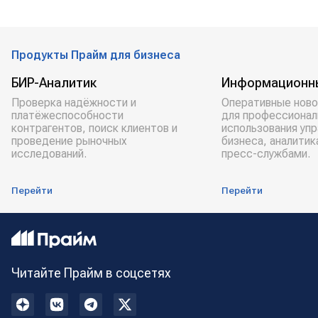
Продукты Прайм для бизнеса
БИР-Аналитик
Информационн
Проверка надёжности и
Оперативные ново
платёжеспособности
для профессионал
контрагентов, поиск клиентов и
использования уп
проведение рыночных
бизнеса, аналитик
исследований.
пресс-службами.
Перейти
Перейти
Читайте Прайм в соцсетях