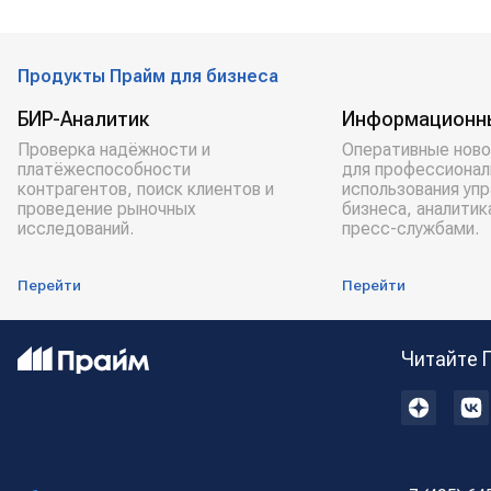
Продукты Прайм для бизнеса
БИР-Аналитик
Информационн
Проверка надёжности и
Оперативные ново
платёжеспособности
для профессионал
контрагентов, поиск клиентов и
использования уп
проведение рыночных
бизнеса, аналитик
исследований.
пресс-службами.
Перейти
Перейти
Читайте 