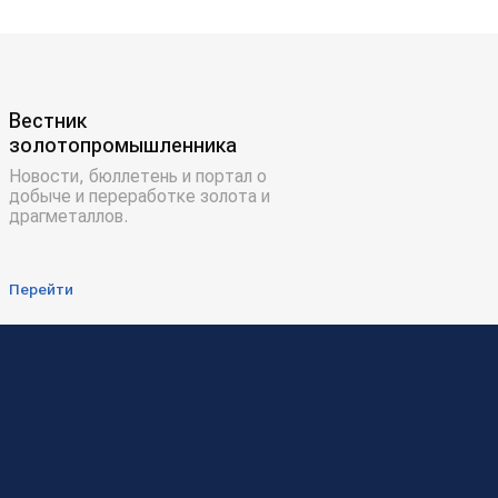
Вестник
золотопромышленника
Новости, бюллетень и портал о
добыче и переработке золота и
драгметаллов.
Перейти