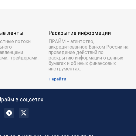
ые ленты
Раскрытие информации
стные потоки
ПРАЙМ – агентство,
ьного
аккредитованное Банком России на
равленцами
проведение действий по
ами, трейдерами,
раскрытию информации о ценных
бумагах и об иных финансовых
инструментах.
Перейти
Прайм в соцсетях