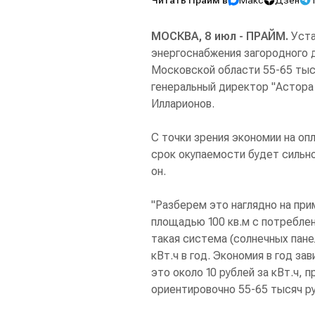
Читать Прайм в
Макс
Дзен
МОСКВА, 8 июл - ПРАЙМ.
Уста
энергоснабжения загородного 
Московской области 55-65 тыс
генеральный директор "Астора 
Илларионов.
С точки зрения экономии на оп
срок окупаемости будет сильно
он.
"Разберем это наглядно на пр
площадью 100 кв.м с потреблен
такая система (солнечных пане
кВт.ч в год. Экономия в год з
это около 10 рублей за кВт.ч, 
ориентировочно 55-65 тысяч руб