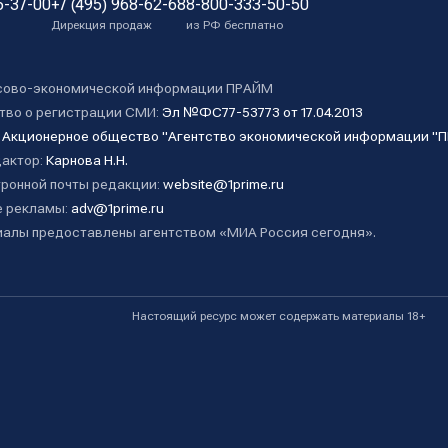
5-37-00
+7 (495) 968-62-68
8-800-333-50-50
Дирекция продаж
из РФ бесплатно
сово-экономической информации ПРАЙМ
тво о регистрации СМИ:
Эл №ФС77-53773 от 17.04.2013
:
Акционерное общество "Агентство экономической информации "
дактор:
Карнова Н.Н.
ронной почты редакции:
website@1prime.ru
 рекламы:
adv@1prime.ru
алы предоставлены агентством «МИА Россия сегодня».
Настоящий ресурс может содержать материалы 18+