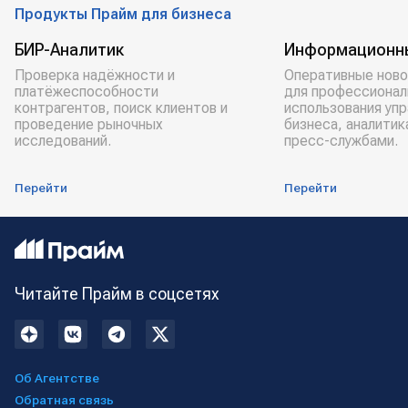
Продукты Прайм для бизнеса
БИР-Аналитик
Информационн
Проверка надёжности и
Оперативные ново
платёжеспособности
для профессионал
контрагентов, поиск клиентов и
использования уп
проведение рыночных
бизнеса, аналитик
исследований.
пресс-службами.
Перейти
Перейти
Читайте Прайм в соцсетях
Об Агентстве
Обратная связь