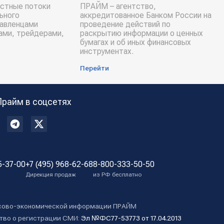
стные потоки
ПРАЙМ – агентство,
ьного
аккредитованное Банком России на
равленцами
проведение действий по
ами, трейдерами,
раскрытию информации о ценных
бумагах и об иных финансовых
инструментах.
Перейти
Прайм в соцсетях
5-37-00
+7 (495) 968-62-68
8-800-333-50-50
Дирекция продаж
из РФ бесплатно
сово-экономической информации ПРАЙМ
тво о регистрации СМИ:
Эл №ФС77-53773 от 17.04.2013