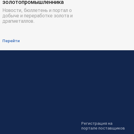
золотопромышленника
Новости, бюллетень и портал о
добыче и переработке золота и
драгметаллов.
Перейти
Регистрация на
портале поставщиков