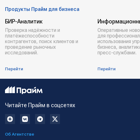
Продукты Прайм для бизнеса
БИР-Аналитик
Информационн
Проверка надёжности и
Оперативные ново
платёжеспособности
для профессионал
контрагентов, поиск клиентов и
использования уп
проведение рыночных
бизнеса, аналитик
исследований.
пресс-службами.
Перейти
Перейти
Читайте Прайм в соцсетях
Об Агентстве