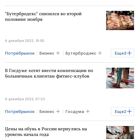
"Бутербродекс" снизился во второй
половине ноября
6 декабря 2022, 10:05
Потребрынок
Бизнес
Бутербродекс
Еще
3
Индексы
потребительский рынок
В Госдуме хотят ввести компенсации по
продукты
больничным клиентам фитнес-клубов
6 декабря 2022, 07:53
Потребрынок
Бизнес
Госдума
Еще
2
больничные
фитнес
Цены на обувь в России вернулись на
уровень начала года