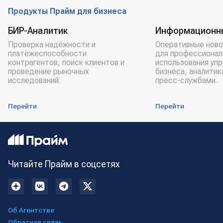
Продукты Прайм для бизнеса
БИР-Аналитик
Информационн
Проверка надёжности и
Оперативные ново
платёжеспособности
для профессионал
контрагентов, поиск клиентов и
использования уп
проведение рыночных
бизнеса, аналитик
исследований.
пресс-службами.
Перейти
Перейти
Читайте Прайм в соцсетях
Об Агентстве
Обратная связь