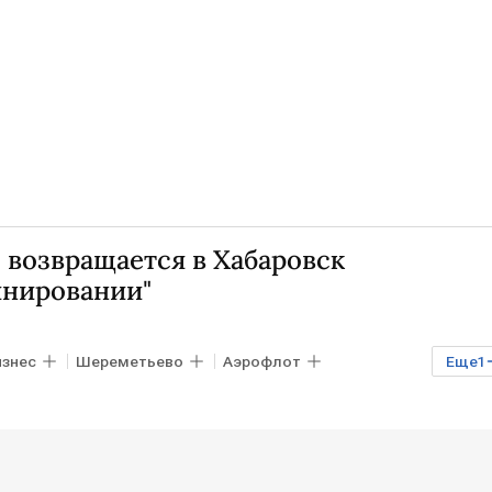
 возвращается в Хабаровск
инировании"
изнес
Шереметьево
Аэрофлот
Еще
1