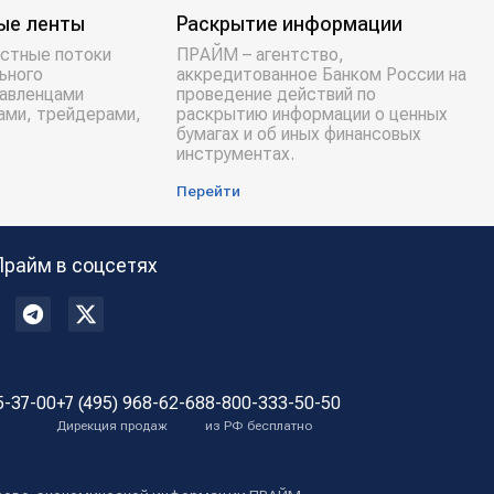
ые ленты
Раскрытие информации
стные потоки
ПРАЙМ – агентство,
ьного
аккредитованное Банком России на
равленцами
проведение действий по
ами, трейдерами,
раскрытию информации о ценных
бумагах и об иных финансовых
инструментах.
Перейти
Прайм в соцсетях
5-37-00
+7 (495) 968-62-68
8-800-333-50-50
Дирекция продаж
из РФ бесплатно