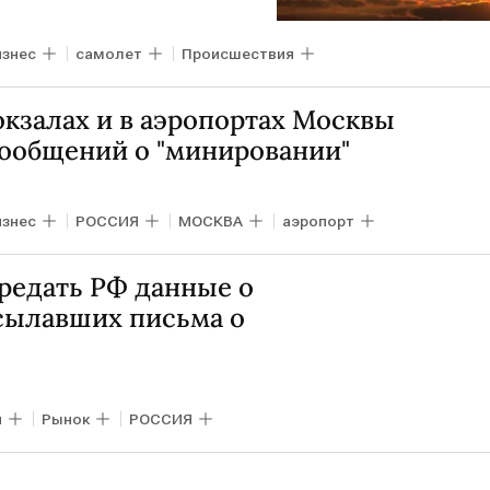
изнес
самолет
Происшествия
окзалах и в аэропортах Москвы
ообщений о "минировании"
изнес
РОССИЯ
МОСКВА
аэропорт
ередать РФ данные о
ссылавших письма о
и
Рынок
РОССИЯ