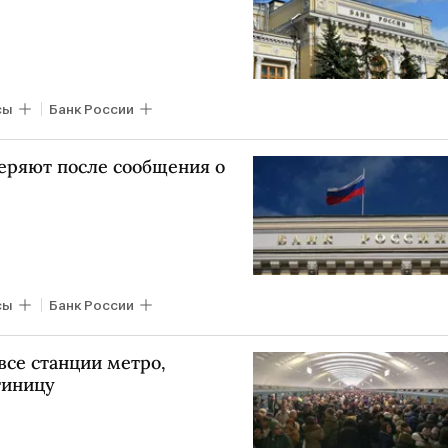
сы
Банк России
веряют после сообщения о
сы
Банк России
все станции метро,
тиницу