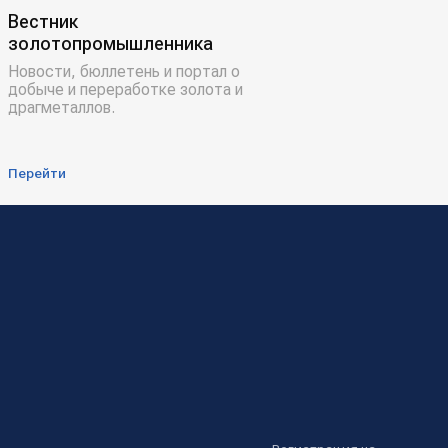
Вестник
золотопромышленника
Новости, бюллетень и портал о
добыче и переработке золота и
драгметаллов.
Перейти