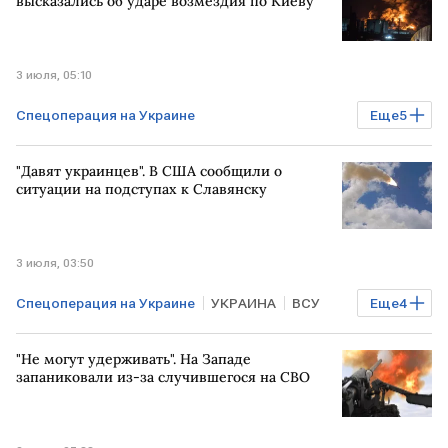
высказались об ударе возмездия по Киеву
3 июля, 05:10
Спецоперация на Украине
Еще
5
Мировая экономика
Киев
ВСУ
МОСКВА
"Давят украинцев". В США сообщили о
ЗАПАД
Общество
ситуации на подступах к Славянску
3 июля, 03:50
Спецоперация на Украине
УКРАИНА
ВСУ
Еще
4
ДОНБАСС
Киев
РОССИЯ
Скотт Риттер
"Не могут удерживать". На Западе
запаниковали из-за случившегося на СВО