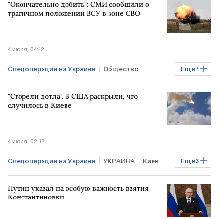
"Окончательно добить": СМИ сообщили о
УКРАИНА
США
Мировая экономика
трагичном положении ВСУ в зоне СВО
Промышленность
4 июля, 04:12
Спецоперация на Украине
Общество
Еще
7
УКРАИНА
НАТО
Владимир Путин
"Сгорели дотла". В США раскрыли, что
Дмитрий Песков
ЗАПАД
США
случилось в Киеве
Мировая экономика
4 июля, 02:17
Спецоперация на Украине
УКРАИНА
Киев
Еще
3
РОССИЯ
США
ВС РФ
Путин указал на особую важность взятия
Константиновки