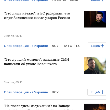
Владимир Зеленский
УКРАИНА
МОСКВА
"Это лишь начало": в ЕС раскрыли, что
ждет Зеленского после ударов России
3 июля, 05:13
Спецоперация на Украине
ВСУ
НАТО
ЕС
Еще
5
Владимир Зеленский
Киев
УКРАИНА
"Это лучший момент": западные СМИ
ДОНБАСС
Мировая экономика
написали об уходе Зеленского
3 июля, 05:13
Спецоперация на Украине
ВСУ
Еще
6
Валерий Залужный
ЛОНДОН
Общество
"На последнем издыхании": на Западе
Мировая экономика
ВЕЛИКОБРИТАНИЯ
РФ