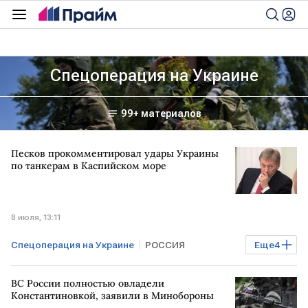
Спецоперация на Украине
99+ материалов
Песков прокомментировал удары Украины
по танкерам в Каспийском море
8 июля, 13:11
Спецоперация на Украине
РОССИЯ
Еще
4
Каспийское море
РФ
УКРАИНА
ВС России полностью овладели
Дмитрий Песков
Константиновкой, заявили в Минобороны