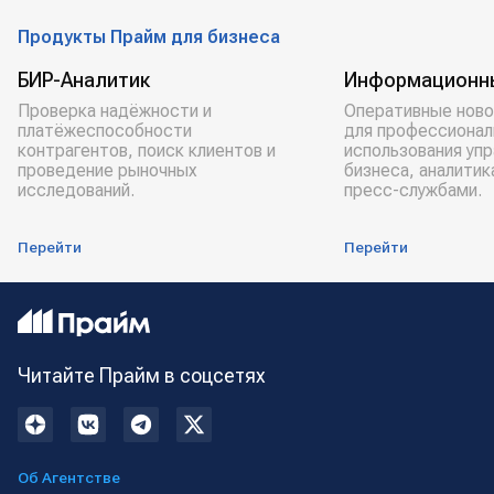
Продукты Прайм для бизнеса
БИР-Аналитик
Информационн
Проверка надёжности и
Оперативные ново
платёжеспособности
для профессионал
контрагентов, поиск клиентов и
использования уп
проведение рыночных
бизнеса, аналитик
исследований.
пресс-службами.
Перейти
Перейти
Читайте Прайм в соцсетях
Об Агентстве