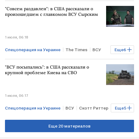
США
ЕВРОПА
ЦРУ
Запорожская область
"Совсем раздавлен": в США рассказали о
произошедшем с главкомом ВСУ Сырским
1 июля, 06:18
Спецоперация на Украине
The Times
ВСУ
Еще
6
Дуглас Макгрегор
УКРАИНА
США
"ВСУ посыпались": в США рассказали о
Мировая экономика
РФ
Общество
крупной проблеме Киева на СВО
1 июля, 06:17
Спецоперация на Украине
ВСУ
Скотт Риттер
Еще
5
Сергей Лавров
Киев
Мировая экономика
Еще 20 материалов
УКРАИНА
Общество