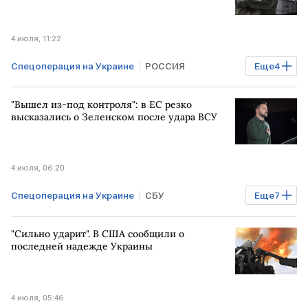
4 июля, 11:22
Спецоперация на Украине
РОССИЯ
Еще
4
Общество
Константиновка
ВС РФ
ВСУ
"Вышел из-под контроля": в ЕС резко
высказались о Зеленском после удара ВСУ
4 июля, 06:20
Спецоперация на Украине
СБУ
Еще
7
Владимир Зеленский
ЕС
"Сильно ударит". В США сообщили о
Запорожская область
Общество
последней надежде Украины
Мировая экономика
ЕВРОПА
Киев
4 июля, 05:46