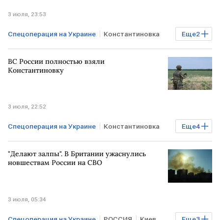
3 июля, 23:53
Спецоперация на Украине
Константиновка
Еще
2
РФ
Владимир Путин
ВС России полностью взяли
Константиновку
3 июля, 22:52
Спецоперация на Украине
Константиновка
Еще
4
РФ
Дмитрий Песков
ВС РФ
РОССИЯ
"Делают залпы". В Британии ужаснулись
новшествам России на СВО
3 июля, 05:34
Спецоперация на Украине
РОССИЯ
Киев
Еще
3