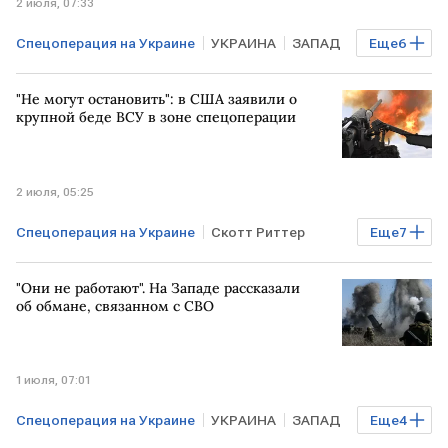
2 июля, 07:33
Спецоперация на Украине
УКРАИНА
ЗАПАД
Еще
6
Харьковская область
Сергей Лавров
"Не могут остановить": в США заявили о
Владимир Зеленский
НАТО
МИД
ЕС
крупной беде ВСУ в зоне спецоперации
2 июля, 05:25
Спецоперация на Украине
Скотт Риттер
Еще
7
Владимир Путин
Дмитрий Песков
США
"Они не работают". На Западе рассказали
МОСКВА
УКРАИНА
Общество
об обмане, связанном с СВО
Мировая экономика
1 июля, 07:01
Спецоперация на Украине
УКРАИНА
ЗАПАД
Еще
4