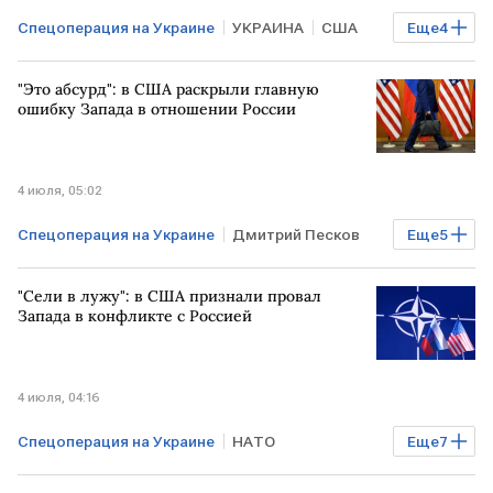
Спецоперация на Украине
УКРАИНА
США
Еще
4
ЗАПАД
Дуглас Макгрегор
Владимир Путин
"Это абсурд": в США раскрыли главную
ВСУ
ошибку Запада в отношении России
4 июля, 05:02
Спецоперация на Украине
Дмитрий Песков
Еще
5
Владимир Путин
ЗАПАД
"Сели в лужу": в США признали провал
Мировая экономика
РОССИЯ
УКРАИНА
Запада в конфликте с Россией
4 июля, 04:16
Спецоперация на Украине
НАТО
Еще
7
Владимир Путин
Дмитрий Песков
ЗАПАД