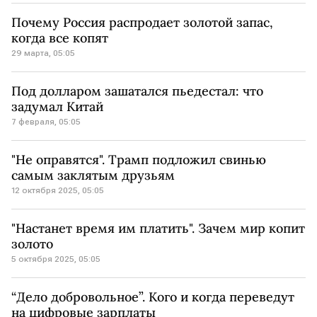
Почему Россия распродает золотой запас,
когда все копят
29 марта, 05:05
Под долларом зашатался пьедестал: что
задумал Китай
7 февраля, 05:05
"Не оправятся". Трамп подложил свинью
самым заклятым друзьям
12 октября 2025, 05:05
"Настанет время им платить". Зачем мир копит
золото
5 октября 2025, 05:05
“Дело добровольное”. Кого и когда переведут
на цифровые зарплаты