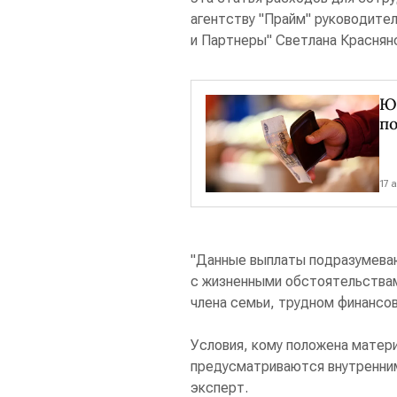
агентству "Прайм" руководите
и Партнеры" Светлана Краснян
Юр
п
17 
"Данные выплаты подразумевают
с жизненными обстоятельствам
члена семьи, трудном финансов
Условия, кому положена матер
предусматриваются внутренним
эксперт.