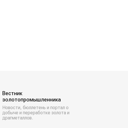
Вестник
золотопромышленника
Новости, бюллетень и портал о
добыче и переработке золота и
драгметаллов.