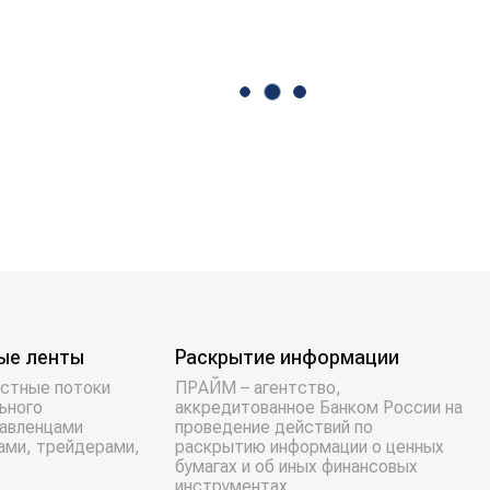
ые ленты
Раскрытие информации
стные потоки
ПРАЙМ – агентство,
ьного
аккредитованное Банком России на
равленцами
проведение действий по
ами, трейдерами,
раскрытию информации о ценных
бумагах и об иных финансовых
инструментах.