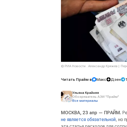
© РИА Новости . Александр Кряжев
Пер
Читать Прайм в
Макс
Дзен
Ульяна Крайняя
Обозреватель АЭИ "Прайм"
Все материалы
МОСКВА, 23 апр — ПРАЙМ.
Ре
не является обязательной
, но 
эта статья расходов для сотру