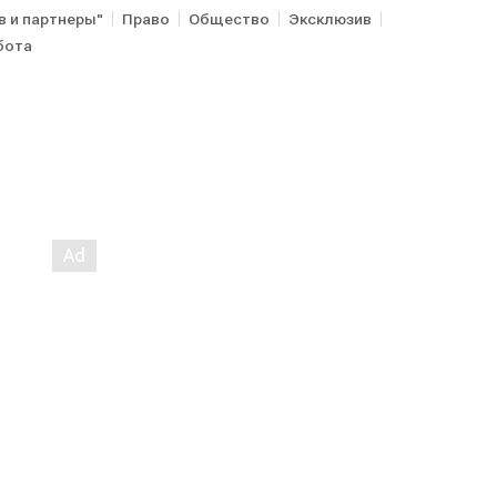
в и партнеры"
Право
Общество
Эксклюзив
бота