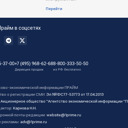
Перейти
Прайм в соцсетях
5-37-00
+7 (495) 968-62-68
8-800-333-50-50
Дирекция продаж
из РФ бесплатно
сово-экономической информации ПРАЙМ
тво о регистрации СМИ:
Эл №ФС77-53773 от 17.04.2013
:
Акционерное общество "Агентство экономической информации "
дактор:
Карнова Н.Н.
ронной почты редакции:
website@1prime.ru
 рекламы:
adv@1prime.ru