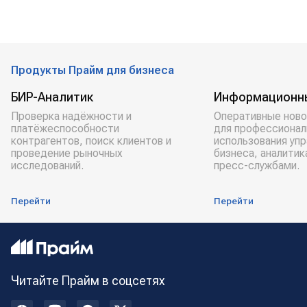
Продукты Прайм для бизнеса
БИР-Аналитик
Информационн
Проверка надёжности и
Оперативные ново
платёжеспособности
для профессионал
контрагентов, поиск клиентов и
использования уп
проведение рыночных
бизнеса, аналитик
исследований.
пресс-службами.
Перейти
Перейти
Читайте Прайм в соцсетях