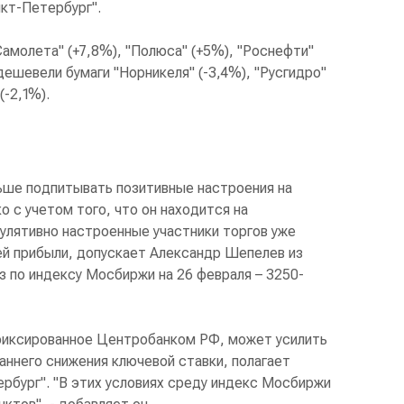
нкт-Петербург".
Самолета" (+7,8%), "Полюса" (+5%), "Роснефти"
одешевели бумаги "Норникеля" (-3,4%), "Русгидро"
(-2,1%).
ьше подпитывать позитивные настроения на
о с учетом того, что он находится на
улятивно настроенные участники торгов уже
ей прибыли, допускает Александр Шепелев из
з по индексу Мосбиржи на 26 февраля – 3250-
фиксированное Центробанком РФ, может усилить
аннего снижения ключевой ставки, полагает
ербург". "В этих условиях среду индекс Мосбиржи