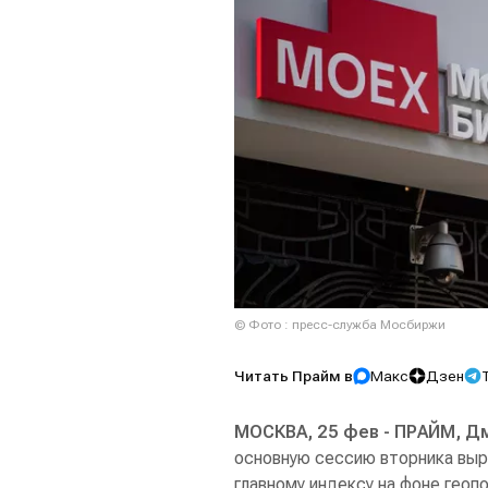
© Фото : пресс-служба Мосбиржи
Читать Прайм в
Макс
Дзен
МОСКВА, 25 фев - ПРАЙМ, Д
основную сессию вторника выро
главному индексу на фоне геоп