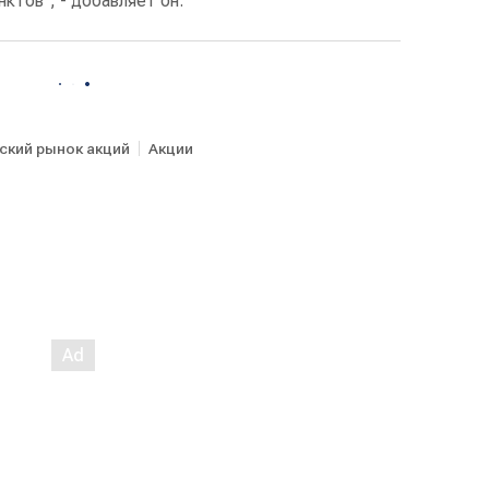
ктов", - добавляет он.
ский рынок акций
Акции