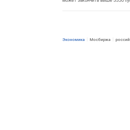
может закончить выше 3350 пун
Экономика
Мосбиржа
россий