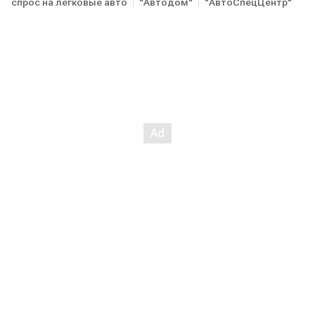
спрос на легковые авто
"Автодом"
"АвтоСпецЦентр"