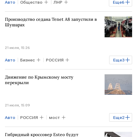
Авто
Общество
ЛНР
Еще
6
Херсонская область
УКРАИНА
Производство седана Tenet A8 запустили в
Госдума
РОССИЯ
Шушарах
Запорожская область
ДНР
21 июля, 15:26
Авто
Бизнес
РОССИЯ
Еще
3
САНКТ-ПЕТЕРБУРГ
АГР
ШУШАРЫ
Движение по Крымскому мосту
перекрыли
21 июля, 15:09
Авто
РОССИЯ
мост
Еще
2
Крымский мост
Общество
Гибридный кроссовер Esteo будут