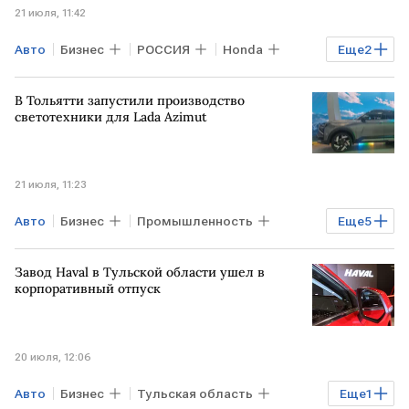
21 июля, 11:42
Авто
Бизнес
РОССИЯ
Honda
Еще
2
Toyota
Nissan
В Тольятти запустили производство
светотехники для Lada Azimut
21 июля, 11:23
Авто
Бизнес
Промышленность
Еще
5
Самарская область
ТОЛЬЯТТИ
Завод Haval в Тульской области ушел в
АвтоВАЗ
корпоративный отпуск
Фонд развития промышленности
Lada
20 июля, 12:06
Авто
Бизнес
Тульская область
Еще
1