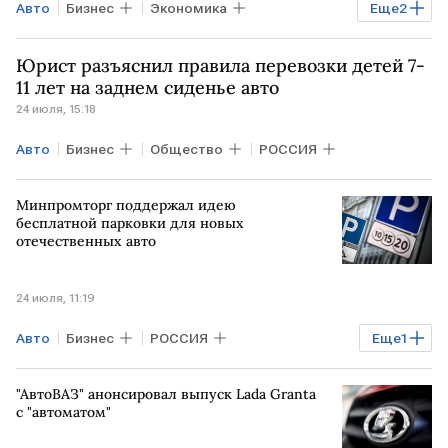
Авто
Бизнес
Экономика
Еще
2
Ведомости
РОАД
Юрист разъяснил правила перевозки детей 7-
11 лет на заднем сиденье авто
24 июля, 15:18
Авто
Бизнес
Общество
РОССИЯ
Минпромторг поддержал идею
бесплатной парковки для новых
отечественных авто
24 июля, 11:19
Авто
Бизнес
РОССИЯ
Еще
1
Минпромторг
"АвтоВАЗ" анонсировал выпуск Lada Granta
с "автоматом"